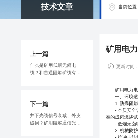
技术文章
当前位置
矿用电力
上一篇
什么是矿用低烟无卤电
更新时间：20
缆？和普通阻燃矿缆有什
么区别？
矿用电力电缆
一、环境适
下一篇
1. 防爆阻
- 本质安全设
井下光缆信号衰减、外皮
准的成束燃烧试
破损？矿用阻燃通信光缆
- 低烟无卤特
故障排查全流程
2. 机械防
- 抗冲击结构