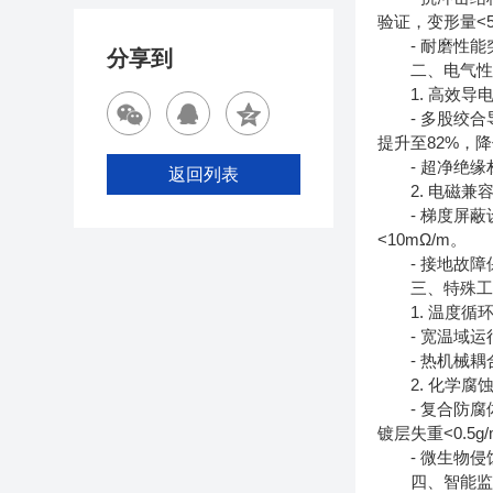
验证，变形量<
- 耐磨性能突破
分享到
二、电气性
1. 高效导
- 多股绞合导体
提升至82%，
- 超净绝缘材
返回列表
2. 电磁兼
- 梯度屏蔽设计
<10mΩ/m。
- 接地故障保
三、特殊工
1. 温度循
- 宽温域运行：
- 热机械耦合
2. 化学腐
- 复合防腐体
镀层失重<0.5g/
- 微生物侵蚀
四、智能监