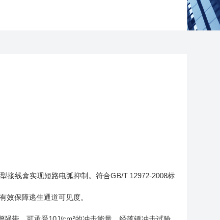
盒实现短路电弧抑制。符合GB/T 12972-2008标
)，有效保障逃生通道可见度。
增强带，可承受10J/cm²的冲击能量。经落锤冲击试验