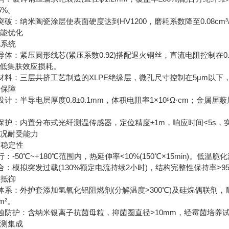
5%。
：纳米陶瓷涂层使表面硬度达到HV1200，磨耗系数降至0.08cm³/(kW·
能优化
电系统
：紧压圆形线芯(紧压系数0.92)搭配退火铜丝，直流电阻控制在0.0
降低集肤效应损耗。
料：三层共挤工艺制造的XLPE绝缘层，微孔尺寸控制在5μm以下，工
容保障
：半导电层厚度0.8±0.1mm，体积电阻率1×10⁵Ω·cm；金属屏
护：内置分布式光纤测温传感器，定位精度±1m，响应时间<5s，
况耐受能力
环稳定性
-50℃~+180℃范围内，热延伸率<10%(150℃×15min)。低温
：模拟突发过载(130%额定电流持续2小时)，结构完整性保持率>9
蚀抵御
系：外护套添加氢氧化铝阻燃剂(分解温度>300℃)及硅烷偶联剂，耐受
m²。
防护：含纳米银离子抗菌母粒，抑菌圈直径>10mm，经霉菌培养
测集成