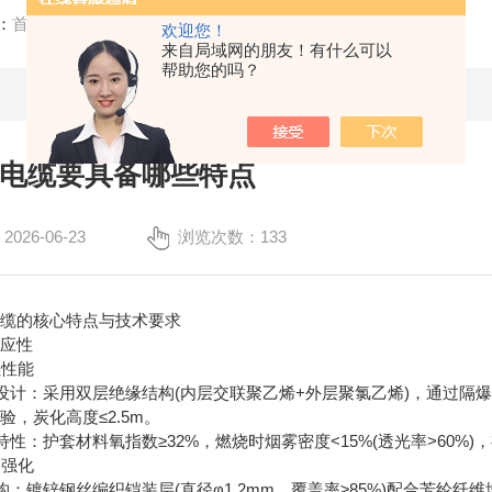
：
首页
/
技术文章
/ 矿用电力电缆要具备哪些特点
欢迎您！
来自局域网的朋友！有什么可以
帮助您的吗？
电缆要具备哪些特点
26-06-23
浏览次数：133
的核心特点与技术要求
应性
燃性能
计：采用双层绝缘结构(内层交联聚乙烯+外层聚氯乙烯)，通过隔爆型接线
验，炭化高度≤2.5m。
性：护套材料氧指数≥32%，燃烧时烟雾密度<15%(透光率>60%
护强化
：镀锌钢丝编织铠装层(直径φ1.2mm，覆盖率≥85%)配合芳纶纤维