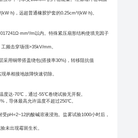
h)，远超普通橡胶护套的0.25cm³/(kW·h)。
17241Ω·mm²/m以内。特殊紧压扇形结构使填充因子
频击穿场强>35kV/mm。
蔽层采用铜带搭盖绕包(搭接率30%)，转移阻抗值
实现单相接地故障快速切除。
脆化温度达-70℃，通过-55℃卷绕试验无开裂。
5%，导体最高允许温度不超过250℃。
pH=2~12的酸碱溶液浸泡。盐雾试验1000小时后，
试验未出现霉斑生长。