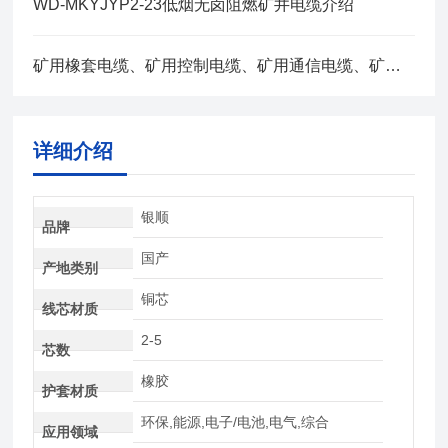
WD-MKYJYP2-23低烟无卤阻燃矿井电缆介绍
矿用橡套电缆、矿用控制电缆、矿用通信电缆、矿用电力电缆、矿用计算机电缆区别，看完不选错
详细介绍
银顺
品牌
国产
产地类别
铜芯
线芯材质
2-5
芯数
橡胶
护套材质
环保,能源,电子/电池,电气,综合
应用领域