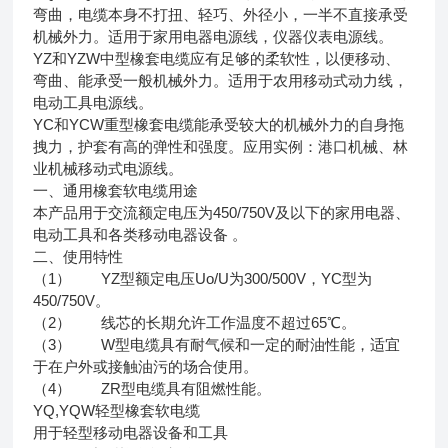
弯曲，电缆本身不打扭、轻巧、外径小，一半不直接承受
机械外力。适用于家用电器电源线，仪器仪表电源线。
YZ和YZW中型橡套电缆应有足够的柔软性，以便移动、
弯曲、能承受一般机械外力。适用于农用移动式动力线，
电动工具电源线。
YC和YCW重型橡套电缆能承受较大的机械外力的自身拖
拽力，护套有高的弹性和强度。应用实例：港口机械、林
业机械移动式电源线。
一、通用橡套软电缆用途
本产品用于交流额定电压为450/750V及以下的家用电器、
电动工具和各类移动电器设备 。
二、使用特性
（1） YZ型额定电压Uo/U为300/500V，YC型为
450/750V。
（2） 线芯的长期允许工作温度不超过65℃。
（3） W型电缆具有耐气候和一定的耐油性能，适宜
于在户外或接触油污的场合使用。
（4） ZR型电缆具有阻燃性能。
YQ,YQW轻型橡套软电缆
用于轻型移动电器设备和工具