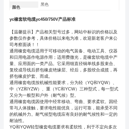
黑色
颜色
yc橡套软电缆yc450/750V产品标准
【温馨提示】产品相关型号过多，网站中标识的价格以及
参数仅作参考，具体价格以来电为准，欢迎新老客户来公
司考察面谈！！
通用橡套电缆适用于可移动的电气装备、电动工具、仪器
和日用电器作电源作用；适用费微光，是橡套软电缆中产
量、应用面的一类产品。它采用细直径铜单线多股束合、
复绞成导线后挤包橡皮绝缘层、经后，多股绞合成揽，再
挤包橡皮护套、而成。
通用橡套电缆按机械性能要求，分为轻（YQ和YQW）、
中（YZ和YZW）、重（YC和YCW）三种型式，每一型式
又分为一般型和户外（耐气候）型。
通用橡套电缆因使用中经常移动、弯曲、要求柔软。因经
常与人体接触，要求电性能优良，运行可靠，能承受不同
的机械外力。耐气候型电缆应有良好的耐气候性和一定的
耐油性。
YQ和YQW轻型橡套电缆要求有柔软性，利于不定向多次