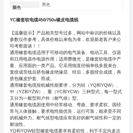
黑色
颜色
YC橡套软电缆450/750v橡皮电缆线
【温馨提示】产品相关型号过多，网站中标识的价格以及
参数仅作参考，具体价格以来电为准，欢迎新老客户来公
司考察面谈！！
通用橡套电缆适用于可移动的电气装备、电动工具、仪器
和日用电器作电源作用；适用费微光，是橡套软电缆中产
量、应用面的一类产品。它采用细直径铜单线多股束合、
复绞成导线后挤包橡皮绝缘层、经后，多股绞合成揽，再
挤包橡皮护套、而成。
通用橡套电缆按机械性能要求，分为轻（YQ和YQW）、
中（YZ和YZW）、重（YC和YCW）三种型式，每一型式
又分为一般型和户外（耐气候）型。
通用橡套电缆因使用中经常移动、弯曲、要求柔软。因经
常与人体接触，要求电性能优良，运行可靠，能承受不同
的机械外力。耐气候型电缆应有良好的耐气候性和一定的
耐油性。
YQ和YQW轻型橡套电缆要求有柔软性，利于不定向多次