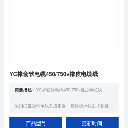
YC橡套软电缆450/750v橡皮电缆线
简要描述：
YC橡套软电缆450/750v橡皮电缆线
采用细直径铜单线多股束合、复绞成导线后挤包橡皮
绝缘层、经后，多股绞合成揽，再挤包橡皮护套、而
成。
产品型号
更新时间