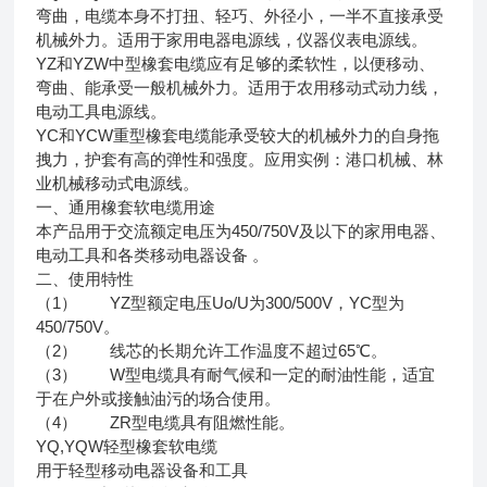
弯曲，电缆本身不打扭、轻巧、外径小，一半不直接承受
机械外力。适用于家用电器电源线，仪器仪表电源线。
YZ和YZW中型橡套电缆应有足够的柔软性，以便移动、
弯曲、能承受一般机械外力。适用于农用移动式动力线，
电动工具电源线。
YC和YCW重型橡套电缆能承受较大的机械外力的自身拖
拽力，护套有高的弹性和强度。应用实例：港口机械、林
业机械移动式电源线。
一、通用橡套软电缆用途
本产品用于交流额定电压为450/750V及以下的家用电器、
电动工具和各类移动电器设备 。
二、使用特性
（1） YZ型额定电压Uo/U为300/500V，YC型为
450/750V。
（2） 线芯的长期允许工作温度不超过65℃。
（3） W型电缆具有耐气候和一定的耐油性能，适宜
于在户外或接触油污的场合使用。
（4） ZR型电缆具有阻燃性能。
YQ,YQW轻型橡套软电缆
用于轻型移动电器设备和工具