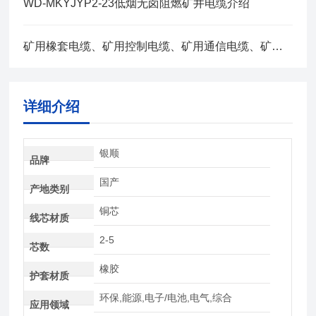
WD-MKYJYP2-23低烟无卤阻燃矿井电缆介绍
矿用橡套电缆、矿用控制电缆、矿用通信电缆、矿用电力电缆、矿用计算机电缆区别，看完不选错
详细介绍
银顺
品牌
国产
产地类别
铜芯
线芯材质
2-5
芯数
橡胶
护套材质
环保,能源,电子/电池,电气,综合
应用领域