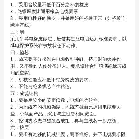
1， 采用含胶量不低于百分之35的橡皮
2，绝缘厚度比通用橡套电缆要厚
3， 采用电性好的橡皮，并采用好的挤橡工艺（如挤橡连
续生产线）
三：层
采用半导电橡皮做层，应使其过渡电阻达到标准要求，以
继电保护系统在事故状态下动作。
四：垫芯
1， 垫芯要充分起到在电缆收到冲砸、挤压时的缓冲作
用，又不能过大使外径过大。要求设计合理填满绝缘芯线
间的空隙。
2， 机械性能应不低于绝缘橡皮的要求。
3， 不能与绝缘线芯产生粘连。
五：成缆结构
1， 要采用较小的节距倍数，电缆的柔软性。
2， 为地线芯的机械强度，地线芯截面比通用电缆要大
些，小截面产品，采用与主线管相同截面。
3， 控制线芯先单独绞合成组，再与主线芯一起成缆。
六：护层
1， 要求有足够的机械强度，耐磨性好。井下电缆要求阻