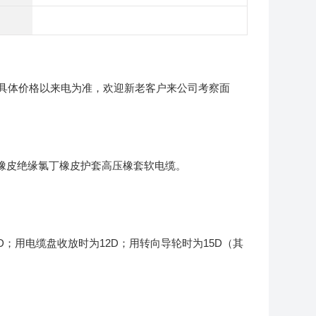
具体价格以来电为准，欢迎新老客户来公司考察面
乙丙橡皮绝缘氯丁橡皮护套高压橡套软电缆。
D；用电缆盘收放时为12D；用转向导轮时为15D（其