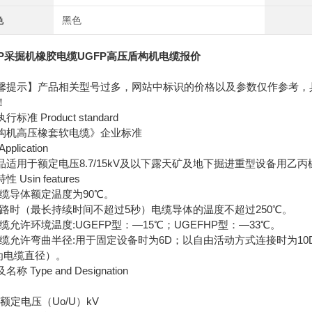
色
黑色
FP采掘机橡胶电缆UGFP高压盾构机电缆报价
馨提示】产品相关型号过多，网站中标识的价格以及参数仅作参考，
！
标准 Product standard
构机高压橡套软电缆》企业标准
pplication
品适用于额定电压8.7/15kV及以下露天矿及地下掘进重型设备用
 Usin features
1电缆导体额定温度为90℃。
2短路时（最长持续时间不超过5秒）电缆导体的温度不超过250℃。
电缆允许环境温度:UGEFP型：—15℃；UGEFHP型：—33℃。
4电缆允许弯曲半径:用于固定设备时为6D；以自由活动方式连接时为10
为电缆直径）。
称 Type and Designation
e 额定电压（Uo/U）kV