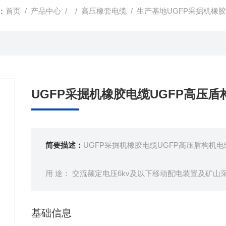
：
首页
/
产品中心
/ /
高压橡套电缆
/ 生产基地UGFP采掘机橡
UGFP采掘机橡胶电缆UGFP高压
简要描述：
UGFP采掘机橡胶电缆UGFP高压盾构机
用 途： 交流额定电压6kv及以下移动配电装置及矿
基础信息