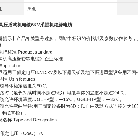
色
黑色
F高压盾构机电缆6KV采掘机绝缘电缆
馨提示】产品相关型号过多，网站中标识的价格以及参数仅作参考，
！
标准 Product standard
构机高压橡套软电缆》企业标准
pplication
品适用于额定电压8.7/15kV及以下露天矿及地下掘进重型设备用
 Usin features
1电缆导体额定温度为90℃。
2短路时（最长持续时间不超过5秒）电缆导体的温度不超过250℃。
电缆允许环境温度:UGEFP型：—15℃；UGEFHP型：—33℃。
4电缆允许弯曲半径:用于固定设备时为6D；以自由活动方式连接时为10
为电缆直径）。
称 Type and Designation
e 额定电压（Uo/U）kV