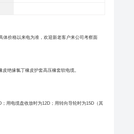
具体价格以来电为准，欢迎新老客户来公司考察面
乙丙橡皮绝缘氯丁橡皮护套高压橡套软电缆。
D；用电缆盘收放时为12D；用转向导轮时为15D（其