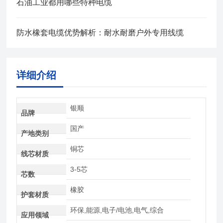
石油工业都用哪些特种电缆
防水橡套电缆优势解析：耐水耐磨户外专用线缆
详细介绍
银顺
品牌
国产
产地类别
铜芯
线芯材质
3-5芯
芯数
橡胶
护套材质
环保,能源,电子/电池,电气,综合
应用领域