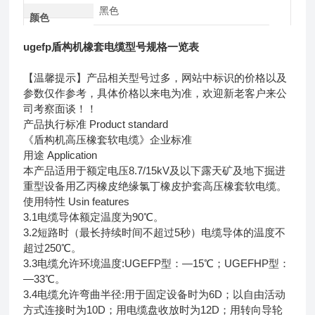
黑色
颜色
ugefp盾构机橡套电缆型号规格一览表
【温馨提示】产品相关型号过多，网站中标识的价格以及
参数仅作参考，具体价格以来电为准，欢迎新老客户来公
司考察面谈！！
产品执行标准 Product standard
《盾构机高压橡套软电缆》企业标准
用途 Application
本产品适用于额定电压8.7/15kV及以下露天矿及地下掘进
重型设备用乙丙橡皮绝缘氯丁橡皮护套高压橡套软电缆。
使用特性 Usin features
3.1电缆导体额定温度为90℃。
3.2短路时（最长持续时间不超过5秒）电缆导体的温度不
超过250℃。
3.3电缆允许环境温度:UGEFP型：—15℃；UGEFHP型：
—33℃。
3.4电缆允许弯曲半径:用于固定设备时为6D；以自由活动
方式连接时为10D；用电缆盘收放时为12D；用转向导轮