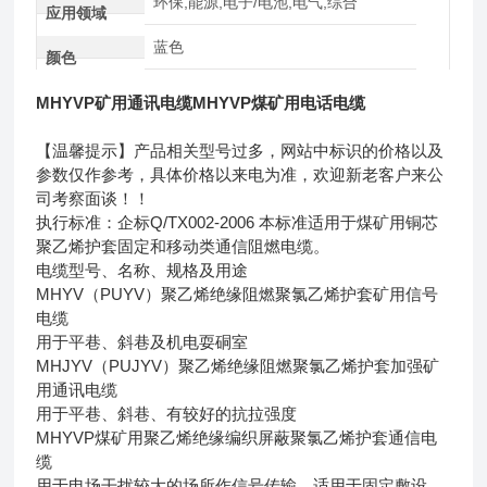
环保,能源,电子/电池,电气,综合
应用领域
蓝色
颜色
MHYVP矿用通讯电缆MHYVP煤矿用电话电缆
【温馨提示】产品相关型号过多，网站中标识的价格以及
参数仅作参考，具体价格以来电为准，欢迎新老客户来公
司考察面谈！！
执行标准：企标Q/TX002-2006 本标准适用于煤矿用铜芯
聚乙烯护套固定和移动类通信阻燃电缆。
电缆型号、名称、规格及用途
MHYV（PUYV）聚乙烯绝缘阻燃聚氯乙烯护套矿用信号
电缆
用于平巷、斜巷及机电耍硐室
MHJYV（PUJYV）聚乙烯绝缘阻燃聚氯乙烯护套加强矿
用通讯电缆
用于平巷、斜巷、有较好的抗拉强度
MHYVP煤矿用聚乙烯绝缘编织屏蔽聚氯乙烯护套通信电
缆
用于电场干扰较大的场所作信号传输，适用于固定敷设