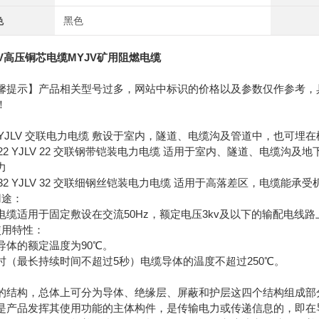
色
黑色
JV高压铜芯电缆MYJV矿用阻燃电缆
馨提示】产品相关型号过多，网站中标识的价格以及参数仅作参考，
！
V YJLV 交联电力电缆 敷设于室内，隧道、电缆沟及管道中，也可
V 22 YJLV 22 交联钢带铠装电力电缆 适用于室内、隧道、电缆
力
V 32 YJLV 32 交联细钢丝铠装电力电缆 适用于高落差区，电缆能
用途：
电缆适用于固定敷设在交流50Hz，额定电压3kv及以下的输配电线
使用特性：
导体的额定温度为90℃。
时（最长持续时间不超过5秒）电缆导体的温度不超过250℃。
的结构，总体上可分为导体、绝缘层、屏蔽和护层这四个结构组成部
是产品发挥其使用功能的主体构件，是传输电力或传递信息的，即在