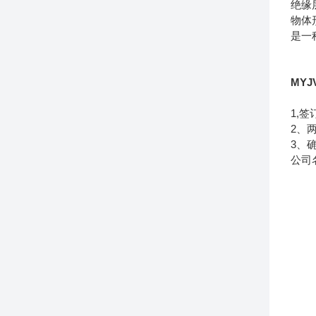
绝缘
物体
是一
MY
1,
2、
3、
公司