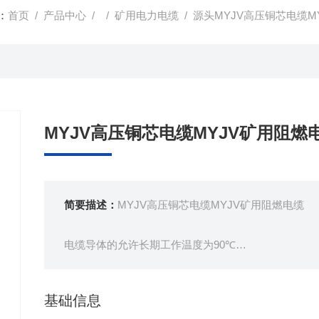
：
首页
/
产品中心
/ /
矿用电力电缆
/ 源头MYJV高压铜芯电缆M
MYJV高压铜芯电缆MYJV矿用阻燃
简要描述：
MYJV高压铜芯电缆MYJV矿用阻燃电缆
电缆导体的允许长期工作温度为90℃
短路时（最长持续时间不超过5s）电缆导体的允许温度
电缆敷设时环境温度应不低于0℃。
基础信息