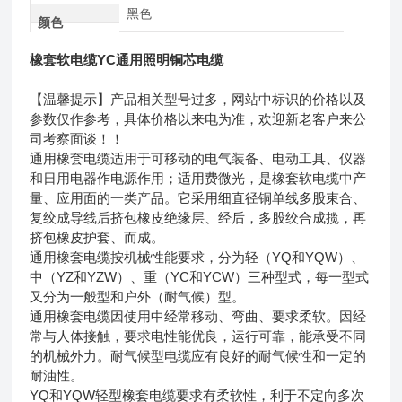
黑色
颜色
橡套软电缆YC通用照明铜芯电缆
【温馨提示】产品相关型号过多，网站中标识的价格以及
参数仅作参考，具体价格以来电为准，欢迎新老客户来公
司考察面谈！！
通用橡套电缆适用于可移动的电气装备、电动工具、仪器
和日用电器作电源作用；适用费微光，是橡套软电缆中产
量、应用面的一类产品。它采用细直径铜单线多股束合、
复绞成导线后挤包橡皮绝缘层、经后，多股绞合成揽，再
挤包橡皮护套、而成。
通用橡套电缆按机械性能要求，分为轻（YQ和YQW）、
中（YZ和YZW）、重（YC和YCW）三种型式，每一型式
又分为一般型和户外（耐气候）型。
通用橡套电缆因使用中经常移动、弯曲、要求柔软。因经
常与人体接触，要求电性能优良，运行可靠，能承受不同
的机械外力。耐气候型电缆应有良好的耐气候性和一定的
耐油性。
YQ和YQW轻型橡套电缆要求有柔软性，利于不定向多次