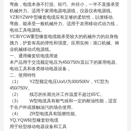
弯曲，电缆本身不打扭、轻巧、外径小，一半不直接承受
机械外力。适用于家用电器电源线，仪器仪表电源线。
YZ和YZW中型橡套电缆应有足够的柔软性，以便移动、
弯曲、能承受一般机械外力。适用于农用移动式动力线，
电动工具电源线。
YC和YCW重型橡套电缆能承受较大的机械外力的自身拖
拽力，护套有高的弹性和强度。应用实例：港口机械、林
业机械移动式电源线。
一、通用橡套软电缆用途
本产品用于交流额定电压为450/750V及以下的家用电器、
电动工具和各类移动电器设备 。
二、使用特性
（1） YZ型额定电压Uo/U为300/500V，YC型为
450/750V。
（2） 线芯的长期允许工作温度不超过65℃。
（3） W型电缆具有耐气候和一定的耐油性能，适宜
于在户外或接触油污的场合使用。
（4） ZR型电缆具有阻燃性能。
YQ,YQW轻型橡套软电缆
用于轻型移动电器设备和工具