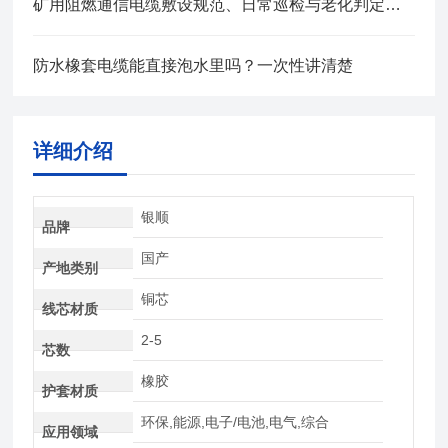
矿用阻燃通信电缆敷设规范、日常巡检与老化判定方法
防水橡套电缆能直接泡水里吗？一次性讲清楚
详细介绍
银顺
品牌
国产
产地类别
铜芯
线芯材质
2-5
芯数
橡胶
护套材质
环保,能源,电子/电池,电气,综合
应用领域