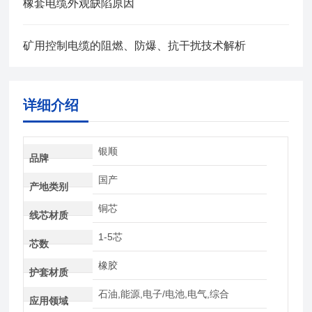
橡套电缆外观缺陷原因
矿用控制电缆的阻燃、防爆、抗干扰技术解析
详细介绍
银顺
品牌
国产
产地类别
铜芯
线芯材质
1-5芯
芯数
橡胶
护套材质
石油,能源,电子/电池,电气,综合
应用领域