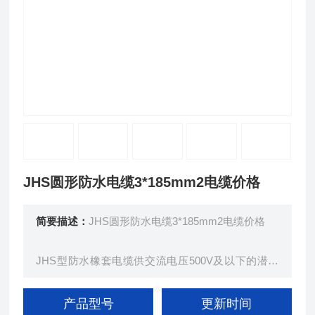
JHS圆形防水电缆3*185mm2电缆价格
简要描述：
JHS圆形防水电缆3*185mm2电缆价格
JHS型防水橡套电缆供交流电压500V及以下的潜水
电机上传输电能用。在长期浸水及较大的水压下，具
有好的电气绝缘性能。防水橡套电缆弯曲性能好，能
产品型号
更新时间