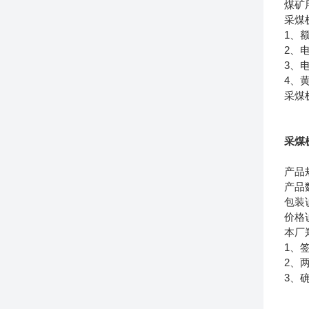
煤矿
采
1、额
2、
3、
4、
采煤
采煤
产品
产品
包装
价格
本厂
1、
2、
3、