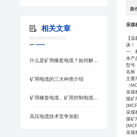
颜
采煤
相关文章
【温
RELATED ARTICLES
谈！
一、额
本产
什么是矿用橡套电缆？如何解决井下电磁干扰难题
型号
名称
主要
矿用电缆的三大种类介绍
（MC）
采煤
矿用橡套电缆、矿用控制电缆、矿用通信电缆、矿用电力电缆、矿用计算机电缆区别，看完不选错
煤矿
(MCP
采煤
高压电缆技术竞争加剧
煤矿
(MCP
采煤