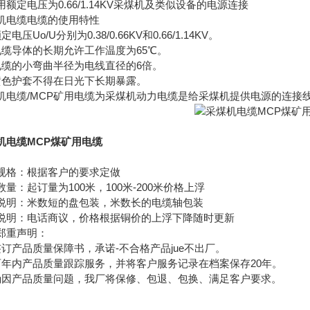
用额定电压为0.66/1.14KV采煤机及类似设备的电源连接
煤机电缆电缆的使用特性
定电压Uo/U分别为0.38/0.66KV和0.66/1.14KV。
电缆导体的长期允许工作温度为65℃。
电缆的小弯曲半径为电线直径的6倍。
黄色护套不得在日光下长期暴露。
机电缆/MCP矿用电缆为采煤机动力电缆是给采煤机提供电源的连接
机电缆MCP煤矿用电缆
规格：根据客户的要求定做
数量：起订量为100米，100米-200米价格上浮
说明：米数短的盘包装，米数长的电缆轴包装
说明：电话商议，价格根据铜价的上浮下降随时更新
郑重声明：
签订产品质量保障书，承诺-不合格产品jue不出厂。
两年内产品质量跟踪服务，并将客户服务记录在档案保存20年。
确因产品质量问题，我厂将保修、包退、包换、满足客户要求。