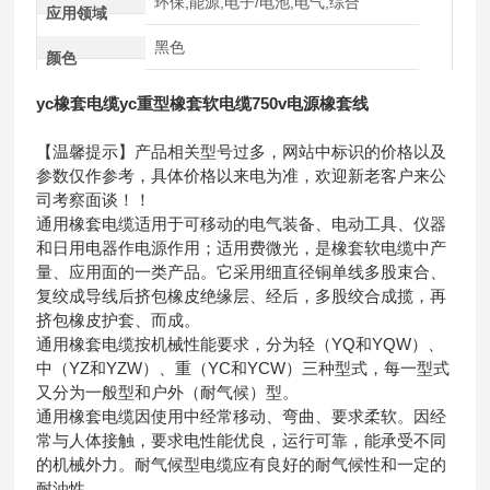
环保,能源,电子/电池,电气,综合
应用领域
黑色
颜色
yc橡套电缆yc重型橡套软电缆750v电源橡套线
【温馨提示】产品相关型号过多，网站中标识的价格以及
参数仅作参考，具体价格以来电为准，欢迎新老客户来公
司考察面谈！！
通用橡套电缆适用于可移动的电气装备、电动工具、仪器
和日用电器作电源作用；适用费微光，是橡套软电缆中产
量、应用面的一类产品。它采用细直径铜单线多股束合、
复绞成导线后挤包橡皮绝缘层、经后，多股绞合成揽，再
挤包橡皮护套、而成。
通用橡套电缆按机械性能要求，分为轻（YQ和YQW）、
中（YZ和YZW）、重（YC和YCW）三种型式，每一型式
又分为一般型和户外（耐气候）型。
通用橡套电缆因使用中经常移动、弯曲、要求柔软。因经
常与人体接触，要求电性能优良，运行可靠，能承受不同
的机械外力。耐气候型电缆应有良好的耐气候性和一定的
耐油性。