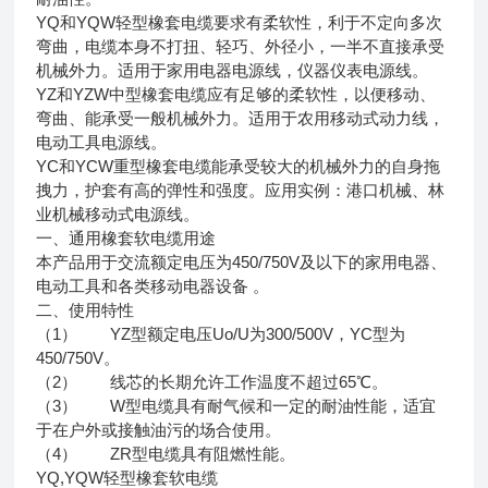
YQ和YQW轻型橡套电缆要求有柔软性，利于不定向多次
弯曲，电缆本身不打扭、轻巧、外径小，一半不直接承受
机械外力。适用于家用电器电源线，仪器仪表电源线。
YZ和YZW中型橡套电缆应有足够的柔软性，以便移动、
弯曲、能承受一般机械外力。适用于农用移动式动力线，
电动工具电源线。
YC和YCW重型橡套电缆能承受较大的机械外力的自身拖
拽力，护套有高的弹性和强度。应用实例：港口机械、林
业机械移动式电源线。
一、通用橡套软电缆用途
本产品用于交流额定电压为450/750V及以下的家用电器、
电动工具和各类移动电器设备 。
二、使用特性
（1） YZ型额定电压Uo/U为300/500V，YC型为
450/750V。
（2） 线芯的长期允许工作温度不超过65℃。
（3） W型电缆具有耐气候和一定的耐油性能，适宜
于在户外或接触油污的场合使用。
（4） ZR型电缆具有阻燃性能。
YQ,YQW轻型橡套软电缆