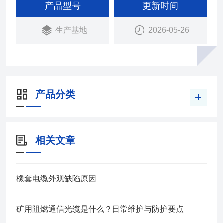
绝缘层、经后，多股绞合成揽，再挤包橡皮护套、而
产品型号
更新时间
成。
生产基地
2026-05-26
产品分类
相关文章
橡套电缆外观缺陷原因
矿用阻燃通信光缆是什么？日常维护与防护要点