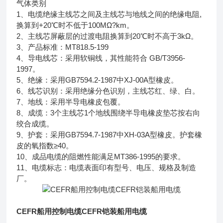
气体类别
1、电缆绝缘主线芯之间及主线芯与地线之间的绝缘电阻,
换算到+20℃时不低于100MΩ?km。
2、主线芯屏蔽层的过渡电阻换算到20℃时不高于3kΩ。
3、产品标准：MT818.5-199
4、导电线芯：采用软铜线，其性能符合 GB/T3956-
1997。
5、绝缘：采用GB7594.2-1987中XJ-00A型橡皮。
6、线芯识别：采用绝缘分色识别，主线芯红、绿、白。
7、地线：采用半导电橡皮包覆。
8、成缆：3个主线芯1个地线围绕半导电橡皮垫芯按右向
绞合成缆。
9、护套：采用GB7594.7-1987中XH-03A型橡皮。护套橡
皮的氧指数≥40。
10、成品电缆的阻燃性能满足MT386-1995的要求。
11、电缆标志：电缆表面印有型号、电压、规格及制造
厂。
CEFR船用控制电缆CEFR铠装船用电缆