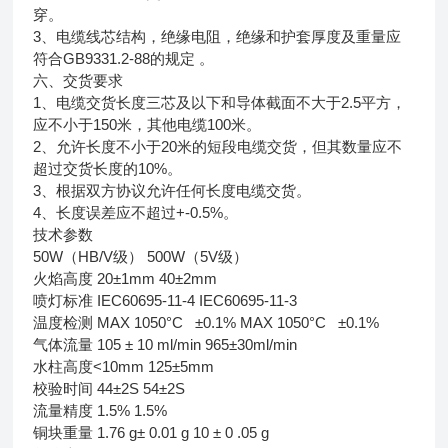
穿。
3、电缆线芯结构，绝缘电阻，绝缘和护套厚度及重量应
符合GB9331.2-88的规定 。
六、交货要求
1、电缆交货长度三芯及以下和导体截面不大于2.5平方，
应不小于150米，其他电缆100米。
2、允许长度不小于20米的短段电缆交货，但其数量应不
超过交货长度的10%。
3、根据双方协议允许任何长度电缆交货。
4、长度误差应不超过+-0.5%。
技术参数
50W（HB/V级） 500W（5V级）
火焰高度 20±1mm 40±2mm
喷灯标准 IEC60695-11-4 IEC60695-11-3
温度检测 MAX 1050°C ±0.1% MAX 1050°C ±0.1%
气体流量 105 ± 10 ml/min 965±30ml/min
水柱高度<10mm 125±5mm
校验时间 44±2S 54±2S
流量精度 1.5% 1.5%
铜块重量 1.76 g± 0.01 g 10 ± 0 .05 g