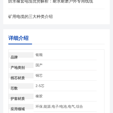
防水橡套电缆优势解析：耐水耐磨户外专用线缆
矿用电缆的三大种类介绍
详细介绍
银顺
品牌
国产
产地类别
铜芯
线芯材质
2-5芯
芯数
橡胶
护套材质
环保,能源,电子/电池,电气,综合
应用领域