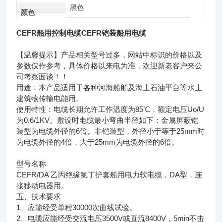
黑色
颜色
CEFR船用控制电缆CEFR铠装船用电缆
【温馨提示】产品相关型号过多，网站中标识的价格以及
参数仅作参考，具体价格以来电为准，欢迎新老客户来公
司考察面谈！！
用途：本产品适用于各种河海船舶及海上石油平台等水上
建筑物传输电能用。
使用特性：电缆长期允许工作温度为85℃，额定电压Uo/U
为0.6/1KV。敷设时电缆最小弯曲半径如下：金属屏蔽铠
装型为电缆外径的6倍。非铠装型，外径小于等于25mm时
为电缆外径的4倍，大于25mm为电缆外径的6倍。
型号名称
CEFR/DA 乙丙绝缘氯丁护套船用电力软电缆，DA型，连
接移动电器用。
五、技术要求
1、应能经受单程30000次曲线试验。
2、电缆应能经受交流电压3500V或直流8400V，5min不击