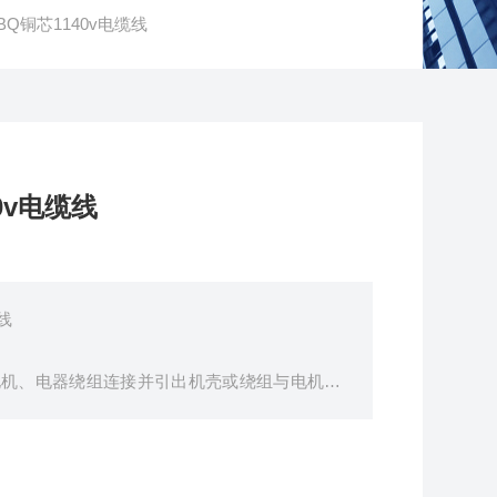
Q铜芯1140v电缆线
0v电缆线
线
缘电机、电器绕组连接并引出机壳或绕组与电机壳