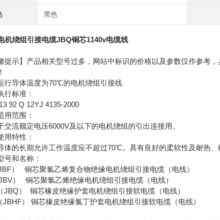
色
黑色
Q电机绕组引接电缆JBQ铜芯1140v电缆线
馨提示】产品相关型号过多，网站中标识的价格以及参数仅作参考，
！
运行导体温度为70℃的电机绕组引接线
执行标准：
13 92 Q 12YJ 4135-2000
适用范围：
于交流额定电压6000V及以下的电机绕组的引出连接用。
使用特性：
导体的长期允许工作温度应不超过70℃。具有良好的柔软性及耐热、
型号和名称：
（JBF） 铜芯聚氯乙烯复合物绝缘电机绕组引接电缆（电线）
（JBV） 铜芯聚氯乙烯绝缘电机绕组引接电缆（电线）
N（JBQ） 铜芯橡皮绝缘护套电机绕组引接软电缆（电线）
F（JBHF） 铜芯橡皮绝缘氯丁护套电机绕组引接软电缆（电线）