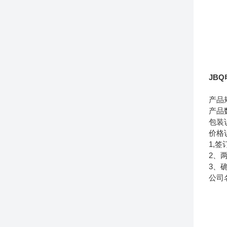
JB
产品
产品
包装
价格
1,
2、
3、
公司