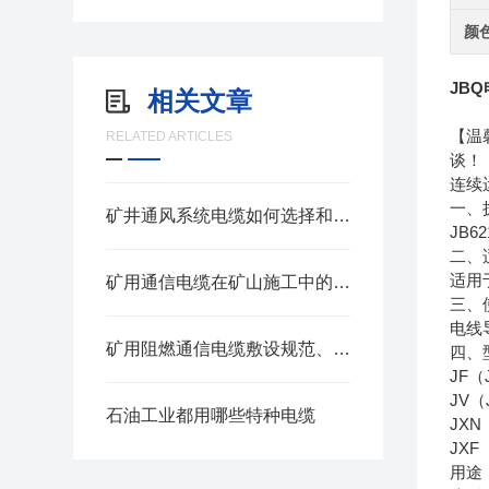
颜
JB
相关文章
【温
RELATED ARTICLES
谈！
连续
一、
矿井通风系统电缆如何选择和敷设？
JB62
二、
适用
矿用通信电缆在矿山施工中的应用前景如何
三、
电线
矿用阻燃通信电缆敷设规范、日常巡检与老化判定方法
四、
JF
JV
石油工业都用哪些特种电缆
JX
JX
用途