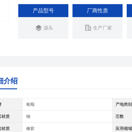
产品型号
厂商性质
源头
生产厂家
细介绍
牌
银顺
产地类
芯材质
铜
芯数
套材质
橡胶
应用领