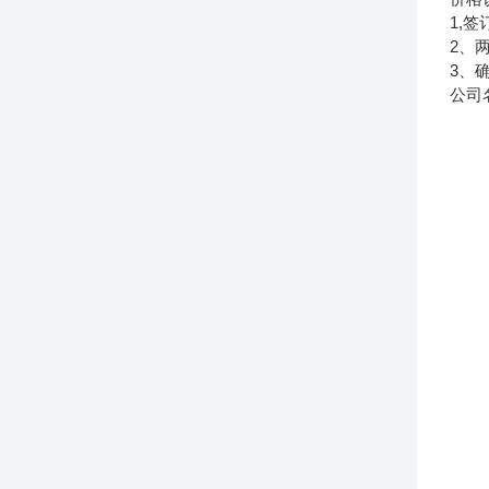
1,
2、
3、
公司