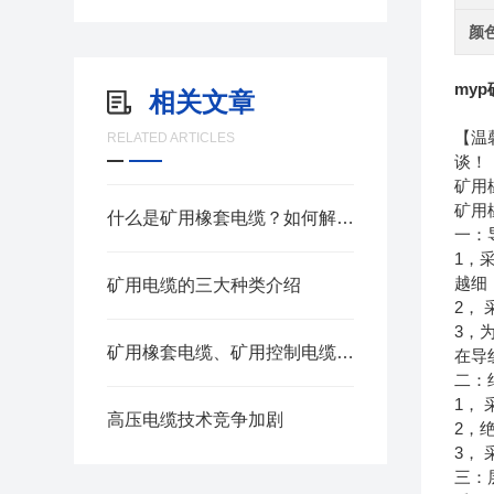
颜
my
相关文章
【温
RELATED ARTICLES
谈！
矿用
矿用
什么是矿用橡套电缆？如何解决井下电磁干扰难题
一：
1，
越细
矿用电缆的三大种类介绍
2，
3，
矿用橡套电缆、矿用控制电缆、矿用通信电缆、矿用电力电缆、矿用计算机电缆区别，看完不选错
在导
二：
1，
高压电缆技术竞争加剧
2，
3，
三：