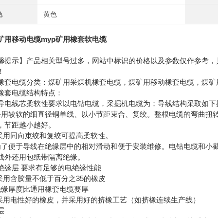
色
黄色
p矿用移动电缆myp矿用橡套软电缆
馨提示】产品相关型号过多，网站中标识的价格以及参数仅作参考，
！
橡套电缆分类：煤矿用采煤机橡套电缆，煤矿用移动橡套电缆，煤矿
橡套电缆结构特点：
导电线芯柔软性要求以电钻电缆，采掘机电缆为；导线结构采取如下
采用较软的细直径铜单线、以小节距束合、复绞。整根电缆的弯曲扭
，节距越小越好。
 采用同向束绞和复绞可提高柔软性。
为了便于导线在绝缘层中的相对滑动和便于安装维修。电钻电缆和小
线外还用包纸带隔离绝缘。
绝缘层 要求有足够的电绝缘性能
 采用含胶量不低于百分之35的橡皮
绝缘厚度比通用橡套电缆要厚
 采用电性好的橡皮，并采用好的挤橡工艺（如挤橡连续生产线）
层