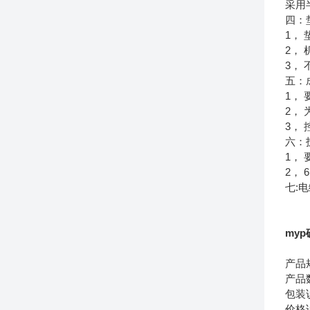
采用
四：
1，
2，
3，
五：
1，
2，
3，
六：
1，
2，
七:
my
产品
产品
包装
价格