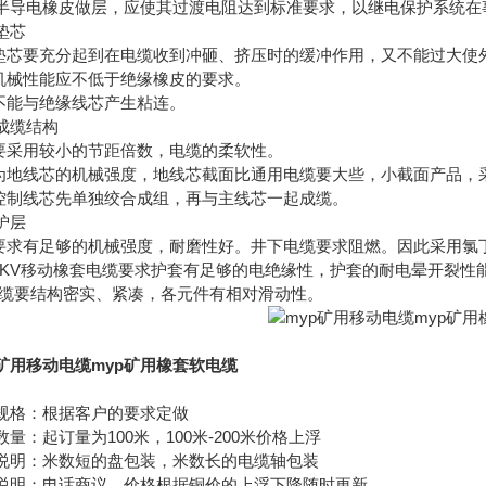
半导电橡皮做层，应使其过渡电阻达到标准要求，以继电保护系统在
垫芯
 垫芯要充分起到在电缆收到冲砸、挤压时的缓冲作用，又不能过大使
 机械性能应不低于绝缘橡皮的要求。
 不能与绝缘线芯产生粘连。
成缆结构
 要采用较小的节距倍数，电缆的柔软性。
 为地线芯的机械强度，地线芯截面比通用电缆要大些，小截面产品，
 控制线芯先单独绞合成组，再与主线芯一起成缆。
护层
 要求有足够的机械强度，耐磨性好。井下电缆要求阻燃。因此采用氯
 6KV移动橡套电缆要求护套有足够的电绝缘性，护套的耐电晕开裂性
电缆要结构密实、紧凑，各元件有相对滑动性。
p矿用移动电缆myp矿用橡套软电缆
规格：根据客户的要求定做
数量：起订量为100米，100米-200米价格上浮
说明：米数短的盘包装，米数长的电缆轴包装
说明：电话商议，价格根据铜价的上浮下降随时更新