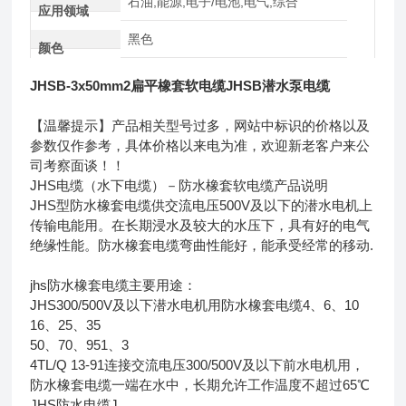
石油,能源,电子/电池,电气,综合
应用领域
黑色
颜色
JHSB-3x50mm2扁平橡套软电缆JHSB潜水泵电缆
【温馨提示】产品相关型号过多，网站中标识的价格以及
参数仅作参考，具体价格以来电为准，欢迎新老客户来公
司考察面谈！！
JHS电缆（水下电缆）－防水橡套软电缆产品说明
JHS型防水橡套电缆供交流电压500V及以下的潜水电机上
传输电能用。在长期浸水及较大的水压下，具有好的电气
绝缘性能。防水橡套电缆弯曲性能好，能承受经常的移动.
jhs防水橡套电缆主要用途：
JHS300/500V及以下潜水电机用防水橡套电缆4、6、10
16、25、35
50、70、951、3
4TL/Q 13-91连接交流电压300/500V及以下前水电机用，
防水橡套电缆一端在水中，长期允许工作温度不超过65℃
JHS防水电缆J