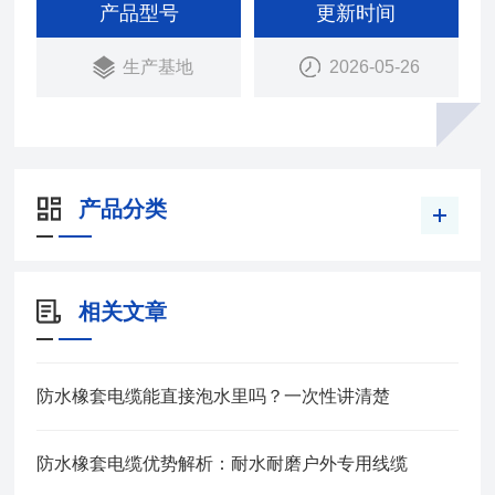
电机上传输电能用。在长期浸水及较大的水压下，具
产品型号
更新时间
有好的电气绝缘性能。防水橡套电缆弯曲性能好，能
生产基地
2026-05-26
承受经常的移动.
产品分类
相关文章
防水橡套电缆能直接泡水里吗？一次性讲清楚
防水橡套电缆优势解析：耐水耐磨户外专用线缆