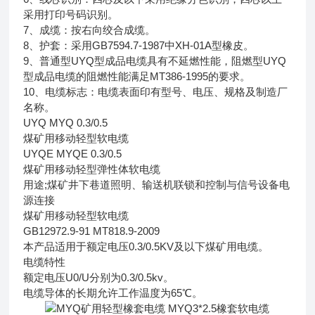
采用打印号码识别。
7、成缆：按右向绞合成缆。
8、护套：采用GB7594.7-1987中XH-01A型橡皮。
9、普通型UYQ型成品电缆具有不延燃性能，阻燃型UYQ
型成品电缆的阻燃性能满足MT386-1995的要求。
10、电缆标志：电缆表面印有型号、电压、规格及制造厂
名称。
UYQ MYQ 0.3/0.5
煤矿用移动轻型软电缆
UYQE MYQE 0.3/0.5
煤矿用移动轻型弹性体软电缆
用途;煤矿井下巷道照明、输送机联锁和控制与信号设备电
源连接
煤矿用移动轻型软电缆
GB12972.9-91 MT818.9-2009
本产品适用于额定电压0.3/0.5KV及以下煤矿用电缆。
电缆特性
额定电压U0/U分别为0.3/0.5kv。
电缆导体的长期允许工作温度为65℃。