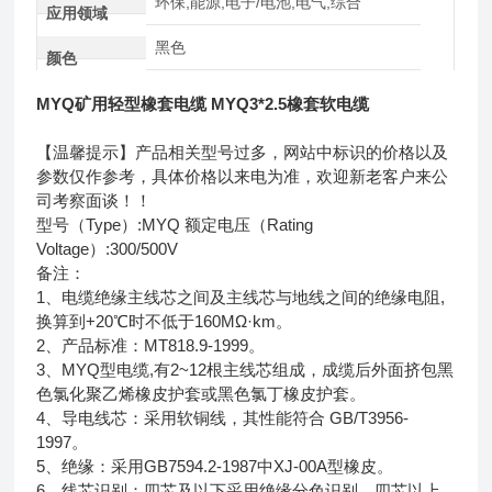
环保,能源,电子/电池,电气,综合
应用领域
黑色
颜色
MYQ矿用轻型橡套电缆 MYQ3*2.5橡套软电缆
【温馨提示】产品相关型号过多，网站中标识的价格以及
参数仅作参考，具体价格以来电为准，欢迎新老客户来公
司考察面谈！！
型号（Type）:MYQ 额定电压（Rating
Voltage）:300/500V
备注：
1、电缆绝缘主线芯之间及主线芯与地线之间的绝缘电阻,
换算到+20℃时不低于160MΩ·km。
2、产品标准：MT818.9-1999。
3、MYQ型电缆,有2~12根主线芯组成，成缆后外面挤包黑
色氯化聚乙烯橡皮护套或黑色氯丁橡皮护套。
4、导电线芯：采用软铜线，其性能符合 GB/T3956-
1997。
5、绝缘：采用GB7594.2-1987中XJ-00A型橡皮。
6、线芯识别：四芯及以下采用绝缘分色识别，四芯以上