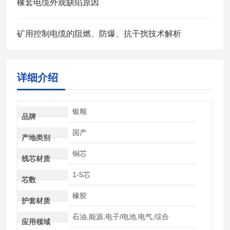
橡套电缆外观缺陷原因
矿用控制电缆的阻燃、防爆、抗干扰技术解析
详细介绍
银顺
品牌
国产
产地类别
铜芯
线芯材质
1-5芯
芯数
橡胶
护套材质
石油,能源,电子/电池,电气,综合
应用领域