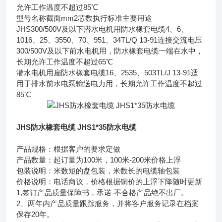
允许工作温度不超过85℃
型号名称截面mm2芯数执行标准主要用途
JHS300/500V及以下潜水电机用防水橡套电缆4、6、
1016、25、3550、70、951、34TL/Q 13-91连接交流电压
300/500V及以下前水电机用，防水橡套电缆一端在水中，
长期允许工作温度不超过65℃
潜水电机用扁防水橡套电缆16、2535、503TL/J 13-91适
用于排水前水电泵输送电力用，长期允许工作温度不超过
85℃
JHS防水橡套电缆 JHS1*35防水电缆
产品规格：根据客户的要求定做
产品数量：起订量为100米，100米-200米价格上浮
包装说明：米数短的盘包装，米数长的电缆轴包装
价格说明：电话商议，价格根据铜价的上浮下降随时更新
1,签订产品质量保障书，承诺-不合格产品绝不出厂。
2、两年内产品质量跟踪服务，并将客户服务记录在档案
保存20年。