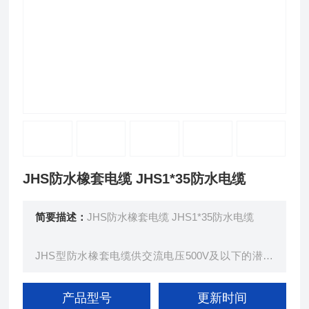
JHS防水橡套电缆 JHS1*35防水电缆
简要描述：
JHS防水橡套电缆 JHS1*35防水电缆
JHS型防水橡套电缆供交流电压500V及以下的潜水
电机上传输电能用。在长期浸水及较大的水压下，具
有好的电气绝缘性能。防水橡套电缆弯曲性能好，能
产品型号
更新时间