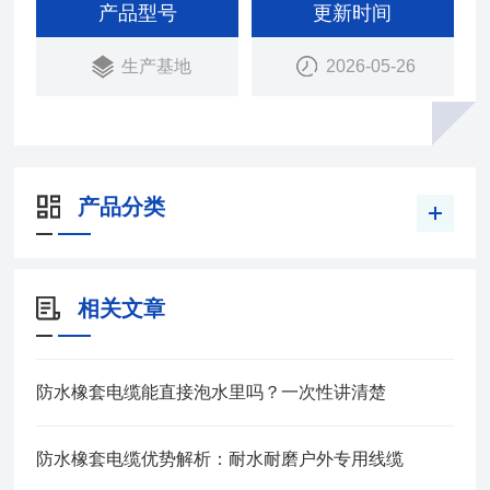
电机上传输电能用。在长期浸水及较大的水压下，具
产品型号
更新时间
有好的电气绝缘性能。防水橡套电缆弯曲性能好，能
生产基地
2026-05-26
承受经常的移动.
产品分类
相关文章
防水橡套电缆能直接泡水里吗？一次性讲清楚
防水橡套电缆优势解析：耐水耐磨户外专用线缆