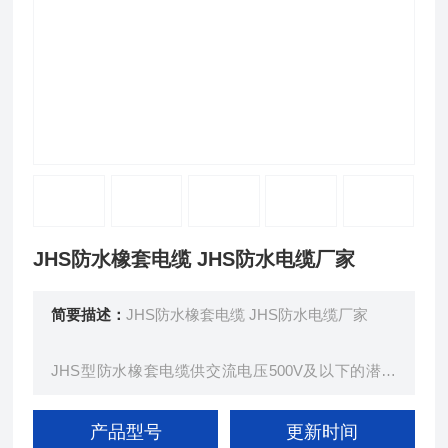
JHS防水橡套电缆 JHS防水电缆厂家
简要描述：
JHS防水橡套电缆 JHS防水电缆厂家
JHS型防水橡套电缆供交流电压500V及以下的潜水
电机上传输电能用。在长期浸水及较大的水压下，具
有好的电气绝缘性能。防水橡套电缆弯曲性能好，能
产品型号
更新时间