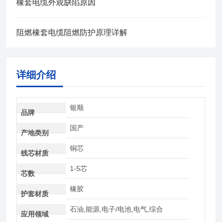
橡套电缆外观缺陷原因
阻燃橡套电缆阻燃防护原理详解
详细介绍
银顺
品牌
国产
产地类别
铜芯
线芯材质
1-5芯
芯数
橡胶
护套材质
石油,能源,电子/电池,电气,综合
应用领域