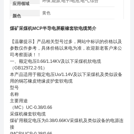
环保,能源,电子/电池,电气,综合
应用领域
黄色
颜色
煤矿采煤机MCP半导电屏蔽橡套软电缆简介
【温馨提示】产品相关型号过多，网站中标识的价格以及
参数仅作参考，具体价格以来电为准，欢迎新老客户来公
司考察面谈！！
一、额定电压0.66/1.14KV及以下采煤机软电缆
（GB12972.2-91）
本产品适用于额定电压Uo/1.14V及以下采煤机及类似设备
用的铜芯橡皮绝缘皮护套软电缆
型号
名称
主要用途
（MC）UC-0.38/0.66
采煤机橡套软电缆
煤矿用额定电压为0.38/0.66KV采煤机及类似设备的电源连
接
(MCP)UCP-0.38/0.66