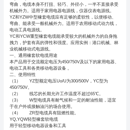
弯曲，电缆本身不打扭、轻巧、外径小，一半不直接承受
机械外力。适用于家用电器电源线，仪器仪表电源线。
YZ和YZW中型橡套电缆应有足够的柔软性，以便移动、
弯曲、能承受一般机械外力。适用于农用移动式动力线，
电动工具电源线。
YC和YCW重型橡套电缆能承受较大的机械外力的自身拖
拽力，护套有高的弹性和强度。应用实例：港口机械、林
业机械移动式电源线。
一、通用橡套软电缆用途
本产品用于交流额定电压为450/750V及以下的家用电器、
电动工具和各类移动电器设备 。
二、使用特性
（1） YZ型额定电压Uo/U为300/500V，YC型为
450/750V。
（2） 线芯的长期允许工作温度不超过65℃。
（3） W型电缆具有耐气候和一定的耐油性能，适宜
于在户外或接触油污的场合使用。
（4） ZR型电缆具有阻燃性能。
YQ,YQW轻型橡套软电缆
用于轻型移动电器设备和工具