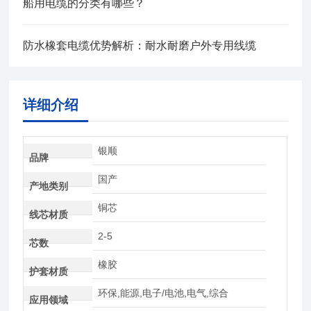
船用电缆的分类有哪些？
防水橡套电缆优势解析：耐水耐磨户外专用线缆
详细介绍
银顺
品牌
国产
产地类别
铜芯
线芯材质
2-5
芯数
橡胶
护套材质
环保,能源,电子/电池,电气,综合
应用领域