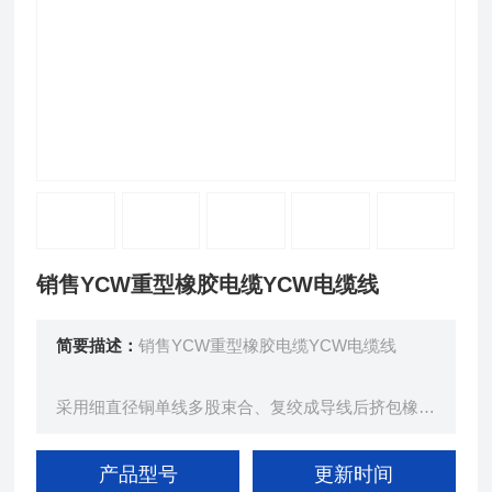
销售YCW重型橡胶电缆YCW电缆线
简要描述：
销售YCW重型橡胶电缆YCW电缆线
采用细直径铜单线多股束合、复绞成导线后挤包橡皮
绝缘层、经后，多股绞合成揽，再挤包橡皮护套、而
成。
产品型号
更新时间