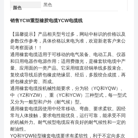
黑色
颜色
销售YCW重型橡胶电缆YCW电缆线
【温馨提示】产品相关型号过多，网站中标识的价格以及
参数仅作参考，具体价格以来电为准，欢迎新老客户来公
司考察面谈！！
通用橡套电缆适用于可移动的电气装备、电动工具、仪器
和日用电器作电源作用；适用费微光，是橡套软电缆中产
量、应用面的一类产品。它采用细直径铜单线多股束合、
复绞成导线后挤包橡皮绝缘层、经后，多股绞合成揽，再
挤包橡皮护套、而成。
通用橡套电缆按机械性能要求，分为轻（YQ和YQW）、
中（YZ和YZW）、重（YC和YCW）三种型式，每一型式
又分为一般型和户外（耐气候）型。
通用橡套电缆因使用中经常移动、弯曲、要求柔软。因经
常与人体接触，要求电性能优良，运行可靠，能承受不同
的机械外力。耐气候型电缆应有良好的耐气候性和一定的
耐油性。
YQ和YQW轻型橡套电缆要求有柔软性，利于不定向多次