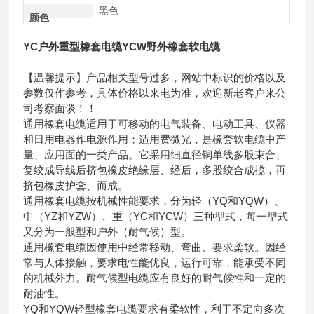
黑色
颜色
YC户外重型橡套电缆YCW野外橡套软电缆
【温馨提示】产品相关型号过多，网站中标识的价格以及
参数仅作参考，具体价格以来电为准，欢迎新老客户来公
司考察面谈！！
通用橡套电缆适用于可移动的电气装备、电动工具、仪器
和日用电器作电源作用；适用费微光，是橡套软电缆中产
量、应用面的一类产品。它采用细直径铜单线多股束合、
复绞成导线后挤包橡皮绝缘层、经后，多股绞合成揽，再
挤包橡皮护套、而成。
通用橡套电缆按机械性能要求，分为轻（YQ和YQW）、
中（YZ和YZW）、重（YC和YCW）三种型式，每一型式
又分为一般型和户外（耐气候）型。
通用橡套电缆因使用中经常移动、弯曲、要求柔软。因经
常与人体接触，要求电性能优良，运行可靠，能承受不同
的机械外力。耐气候型电缆应有良好的耐气候性和一定的
耐油性。
YQ和YQW轻型橡套电缆要求有柔软性，利于不定向多次