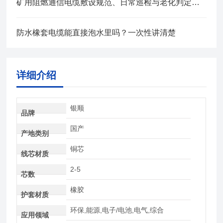
矿用阻燃通信电缆敷设规范、日常巡检与老化判定方法
防水橡套电缆能直接泡水里吗？一次性讲清楚
详细介绍
银顺
品牌
国产
产地类别
铜芯
线芯材质
2-5
芯数
橡胶
护套材质
环保,能源,电子/电池,电气,综合
应用领域