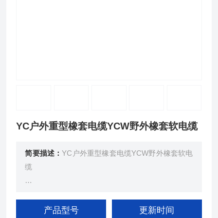
YC户外重型橡套电缆YCW野外橡套软电缆
简要描述：
YC户外重型橡套电缆YCW野外橡套软电
缆
采用细直径铜单线多股束合、复绞成导线后挤包橡皮
绝缘层、经后，多股绞合成揽，再挤包橡皮护套、而
产品型号
更新时间