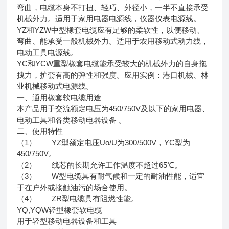
弯曲，电缆本身不打扭、轻巧、外径小，一半不直接承受
机械外力。适用于家用电器电源线，仪器仪表电源线。
YZ和YZW中型橡套电缆应有足够的柔软性，以便移动、
弯曲、能承受一般机械外力。适用于农用移动式动力线，
电动工具电源线。
YC和YCW重型橡套电缆能承受较大的机械外力的自身拖
拽力，护套有高的弹性和强度。应用实例：港口机械、林
业机械移动式电源线。
一、通用橡套软电缆用途
本产品用于交流额定电压为450/750V及以下的家用电器、
电动工具和各类移动电器设备 。
二、使用特性
（1） YZ型额定电压Uo/U为300/500V，YC型为
450/750V。
（2） 线芯的长期允许工作温度不超过65℃。
（3） W型电缆具有耐气候和一定的耐油性能，适宜
于在户外或接触油污的场合使用。
（4） ZR型电缆具有阻燃性能。
YQ,YQW轻型橡套软电缆
用于轻型移动电器设备和工具