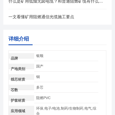
什么是矿用低烟无卤电缆？和普通阻燃矿缆有什么区别？
一文看懂矿用阻燃通信光缆施工要点
详细介绍
银顺
品牌
国产
产地类别
铜
线芯材质
多芯
芯数
阻燃PVC
护套材质
环保,电子/电池,制药/生物制药,电气,综
应用领域
合