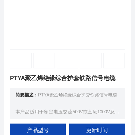
PTYA聚乙烯绝缘综合护套铁路信号电缆
简要描述：
PTYA聚乙烯绝缘综合护套铁路信号电缆
本产品适用于额定电压交流500V或直流1000V及以
下传输铁路信号、音频信号或自动信号装置的控制电
路，其中综合护套、铝护套铁路信号电缆具有一定的
产品型号
更新时间