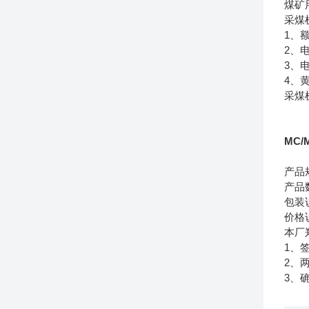
煤矿
采
1、额
2、
3、
4、
采煤
MC/
产品
产品
包装
价格
本厂
1、
2、
3、