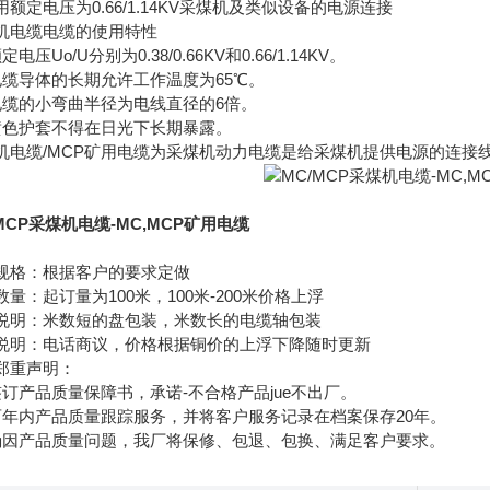
用额定电压为0.66/1.14KV采煤机及类似设备的电源连接
煤机电缆电缆的使用特性
定电压Uo/U分别为0.38/0.66KV和0.66/1.14KV。
电缆导体的长期允许工作温度为65℃。
电缆的小弯曲半径为电线直径的6倍。
黄色护套不得在日光下长期暴露。
机电缆/MCP矿用电缆为采煤机动力电缆是给采煤机提供电源的连接
MCP采煤机电缆-MC,MCP矿用电缆
规格：根据客户的要求定做
数量：起订量为100米，100米-200米价格上浮
说明：米数短的盘包装，米数长的电缆轴包装
说明：电话商议，价格根据铜价的上浮下降随时更新
郑重声明：
签订产品质量保障书，承诺-不合格产品jue不出厂。
两年内产品质量跟踪服务，并将客户服务记录在档案保存20年。
确因产品质量问题，我厂将保修、包退、包换、满足客户要求。