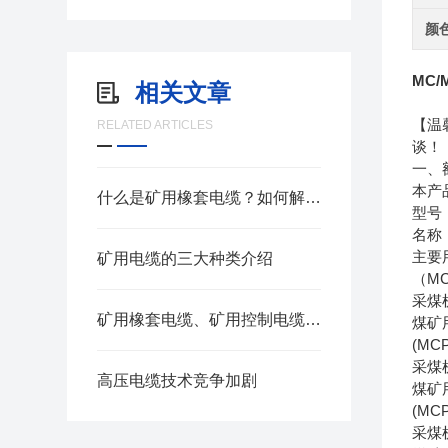
颜
MC/
相关文章
【温
RELATED ARTICLES
谈！
一、额
本产
什么是矿用橡套电缆？如何解决井下电磁干扰难题
型号
名称
主要
矿用电缆的三大种类介绍
（MC）
采煤
矿用橡套电缆、矿用控制电缆、矿用通信电缆、矿用电力电缆、矿用计算机电缆区别，看完不选错
煤矿
(MCP
采煤
高压电缆技术竞争加剧
煤矿
(MCP
采煤