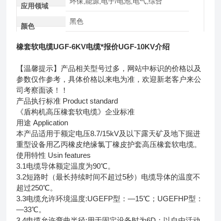
环保,能源,电子/电池,电气,综合
应用领域
黑色
颜色
橡套软电缆UGF-6KV电缆*报价UGF-10KV介绍
【温馨提示】产品相关型号过多，网站中标识的价格以及
参数仅作参考，具体价格以来电为准，欢迎新老客户来公
司考察面谈！！
产品执行标准 Product standard
《盾构机高压橡套软电缆》企业标准
用途 Application
本产品适用于额定电压8.7/15kV及以下露天矿及地下掘进
重型设备用乙丙橡皮绝缘氯丁橡皮护套高压橡套软电缆。
使用特性 Usin features
3.1电缆导体额定温度为90℃。
3.2短路时（最长持续时间不超过5秒）电缆导体的温度不
超过250℃。
3.3电缆允许环境温度:UGEFP型：—15℃；UGEFHP型：
—33℃。
3.4电缆允许弯曲半径:用于固定设备时为6D；以自由活动