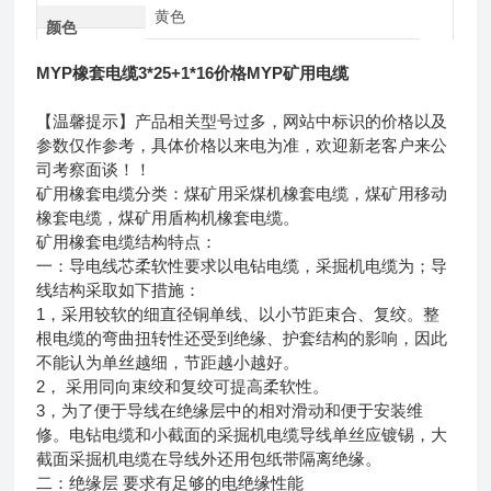
黄色
颜色
MYP橡套电缆3*25+1*16价格MYP矿用电缆
【温馨提示】产品相关型号过多，网站中标识的价格以及
参数仅作参考，具体价格以来电为准，欢迎新老客户来公
司考察面谈！！
矿用橡套电缆分类：煤矿用采煤机橡套电缆，煤矿用移动
橡套电缆，煤矿用盾构机橡套电缆。
矿用橡套电缆结构特点：
一：导电线芯柔软性要求以电钻电缆，采掘机电缆为；导
线结构采取如下措施：
1，采用较软的细直径铜单线、以小节距束合、复绞。整
根电缆的弯曲扭转性还受到绝缘、护套结构的影响，因此
不能认为单丝越细，节距越小越好。
2， 采用同向束绞和复绞可提高柔软性。
3，为了便于导线在绝缘层中的相对滑动和便于安装维
修。电钻电缆和小截面的采掘机电缆导线单丝应镀锡，大
截面采掘机电缆在导线外还用包纸带隔离绝缘。
二：绝缘层 要求有足够的电绝缘性能