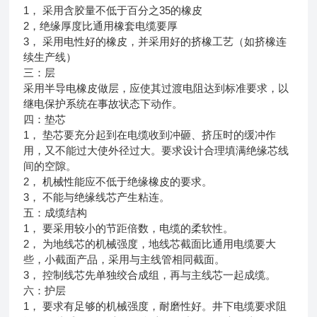
1， 采用含胶量不低于百分之35的橡皮
2，绝缘厚度比通用橡套电缆要厚
3， 采用电性好的橡皮，并采用好的挤橡工艺（如挤橡连
续生产线）
三：层
采用半导电橡皮做层，应使其过渡电阻达到标准要求，以
继电保护系统在事故状态下动作。
四：垫芯
1， 垫芯要充分起到在电缆收到冲砸、挤压时的缓冲作
用，又不能过大使外径过大。要求设计合理填满绝缘芯线
间的空隙。
2， 机械性能应不低于绝缘橡皮的要求。
3， 不能与绝缘线芯产生粘连。
五：成缆结构
1， 要采用较小的节距倍数，电缆的柔软性。
2， 为地线芯的机械强度，地线芯截面比通用电缆要大
些，小截面产品，采用与主线管相同截面。
3， 控制线芯先单独绞合成组，再与主线芯一起成缆。
六：护层
1， 要求有足够的机械强度，耐磨性好。井下电缆要求阻