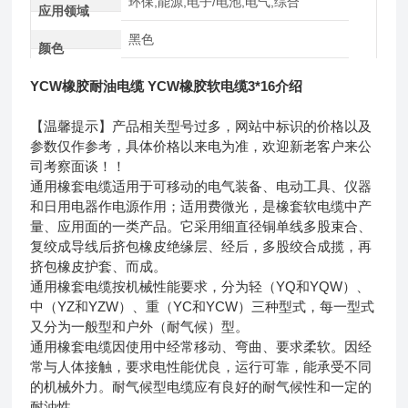
环保,能源,电子/电池,电气,综合
应用领域
黑色
颜色
YCW橡胶耐油电缆 YCW橡胶软电缆3*16介绍
【温馨提示】产品相关型号过多，网站中标识的价格以及
参数仅作参考，具体价格以来电为准，欢迎新老客户来公
司考察面谈！！
通用橡套电缆适用于可移动的电气装备、电动工具、仪器
和日用电器作电源作用；适用费微光，是橡套软电缆中产
量、应用面的一类产品。它采用细直径铜单线多股束合、
复绞成导线后挤包橡皮绝缘层、经后，多股绞合成揽，再
挤包橡皮护套、而成。
通用橡套电缆按机械性能要求，分为轻（YQ和YQW）、
中（YZ和YZW）、重（YC和YCW）三种型式，每一型式
又分为一般型和户外（耐气候）型。
通用橡套电缆因使用中经常移动、弯曲、要求柔软。因经
常与人体接触，要求电性能优良，运行可靠，能承受不同
的机械外力。耐气候型电缆应有良好的耐气候性和一定的
耐油性。