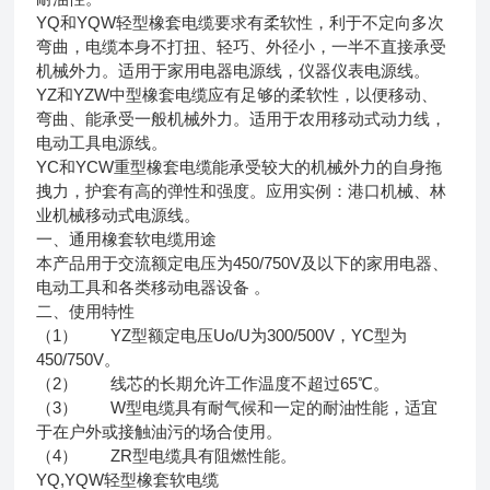
YQ和YQW轻型橡套电缆要求有柔软性，利于不定向多次
弯曲，电缆本身不打扭、轻巧、外径小，一半不直接承受
机械外力。适用于家用电器电源线，仪器仪表电源线。
YZ和YZW中型橡套电缆应有足够的柔软性，以便移动、
弯曲、能承受一般机械外力。适用于农用移动式动力线，
电动工具电源线。
YC和YCW重型橡套电缆能承受较大的机械外力的自身拖
拽力，护套有高的弹性和强度。应用实例：港口机械、林
业机械移动式电源线。
一、通用橡套软电缆用途
本产品用于交流额定电压为450/750V及以下的家用电器、
电动工具和各类移动电器设备 。
二、使用特性
（1） YZ型额定电压Uo/U为300/500V，YC型为
450/750V。
（2） 线芯的长期允许工作温度不超过65℃。
（3） W型电缆具有耐气候和一定的耐油性能，适宜
于在户外或接触油污的场合使用。
（4） ZR型电缆具有阻燃性能。
YQ,YQW轻型橡套软电缆