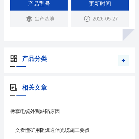
绝缘层、经后，多股绞合成揽，再挤包橡皮护套、而
产品型号
更新时间
成。
生产基地
2026-05-27
产品分类
相关文章
橡套电缆外观缺陷原因
一文看懂矿用阻燃通信光缆施工要点