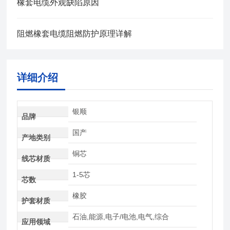
橡套电缆外观缺陷原因
阻燃橡套电缆阻燃防护原理详解
详细介绍
银顺
品牌
国产
产地类别
铜芯
线芯材质
1-5芯
芯数
橡胶
护套材质
石油,能源,电子/电池,电气,综合
应用领域