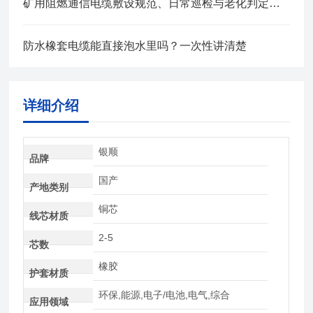
矿用阻燃通信电缆敷设规范、日常巡检与老化判定方法
防水橡套电缆能直接泡水里吗？一次性讲清楚
详细介绍
银顺
品牌
国产
产地类别
铜芯
线芯材质
2-5
芯数
橡胶
护套材质
环保,能源,电子/电池,电气,综合
应用领域