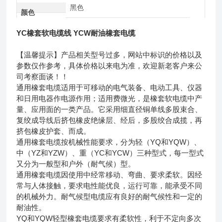
黑色
颜色
YC橡套软电缆线 YCW耐油橡套电缆
【温馨提示】产品相关型号过多，网站中标识的价格以及
参数仅作参考，具体价格以来电为准，欢迎新老客户来公
司考察面谈！！
通用橡套电缆适用于可移动的电气装备、电动工具、仪器
和日用电器作电源作用；适用费微光，是橡套软电缆中产
量、应用面的一类产品。它采用细直径铜单线多股束合、
复绞成导线后挤包橡皮绝缘层、经后，多股绞合成揽，再
挤包橡皮护套、而成。
通用橡套电缆按机械性能要求，分为轻（YQ和YQW）、
中（YZ和YZW）、重（YC和YCW）三种型式，每一型式
又分为一般型和户外（耐气候）型。
通用橡套电缆因使用中经常移动、弯曲、要求柔软。因经
常与人体接触，要求电性能优良，运行可靠，能承受不同
的机械外力。耐气候型电缆应有良好的耐气候性和一定的
耐油性。
YQ和YQW轻型橡套电缆要求有柔软性，利于不定向多次