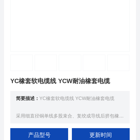
YC橡套软电缆线 YCW耐油橡套电缆
简要描述：
YC橡套软电缆线 YCW耐油橡套电缆
采用细直径铜单线多股束合、复绞成导线后挤包橡皮
绝缘层、经后，多股绞合成揽，再挤包橡皮护套、而
成。
产品型号
更新时间