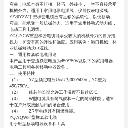
弯曲，电缆本身不打扭、轻巧、外径小，一半不直接承受
机械外力。适用于家用电器电源线，仪器仪表电源线。
YZ和YZW中型橡套电缆应有足够的柔软性，以便移动、
弯曲、能承受一般机械外力。适用于农用移动式动力线，
电动工具电源线。
YC和YCW重型橡套电缆能承受较大的机械外力的自身拖
拽力，护套有高的弹性和强度。应用实例：港口机械、林
业机械移动式电源线。
一、通用橡套软电缆用途
本产品用于交流额定电压为450/750V及以下的家用电器、
电动工具和各类移动电器设备 。
二、使用特性
（1） YZ型额定电压Uo/U为300/500V，YC型为
450/750V。
（2） 线芯的长期允许工作温度不超过65℃。
（3） W型电缆具有耐气候和一定的耐油性能，适宜
于在户外或接触油污的场合使用。
（4） ZR型电缆具有阻燃性能。
YQ,YQW轻型橡套软电缆
用于轻型移动电器设备和工具