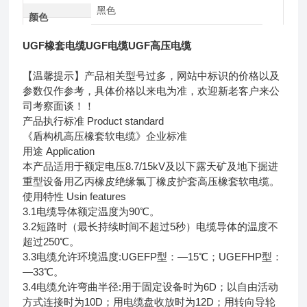
黑色
颜色
UGF橡套电缆UGF电缆UGF高压电缆
【温馨提示】产品相关型号过多，网站中标识的价格以及
参数仅作参考，具体价格以来电为准，欢迎新老客户来公
司考察面谈！！
产品执行标准 Product standard
《盾构机高压橡套软电缆》企业标准
用途 Application
本产品适用于额定电压8.7/15kV及以下露天矿及地下掘进
重型设备用乙丙橡皮绝缘氯丁橡皮护套高压橡套软电缆。
使用特性 Usin features
3.1电缆导体额定温度为90℃。
3.2短路时（最长持续时间不超过5秒）电缆导体的温度不
超过250℃。
3.3电缆允许环境温度:UGEFP型：—15℃；UGEFHP型：
—33℃。
3.4电缆允许弯曲半径:用于固定设备时为6D；以自由活动
方式连接时为10D；用电缆盘收放时为12D；用转向导轮