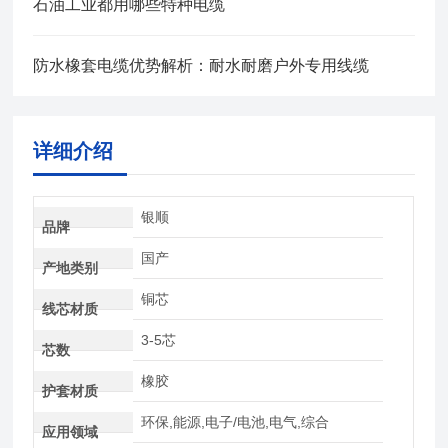
石油工业都用哪些特种电缆
防水橡套电缆优势解析：耐水耐磨户外专用线缆
详细介绍
银顺
品牌
国产
产地类别
铜芯
线芯材质
3-5芯
芯数
橡胶
护套材质
环保,能源,电子/电池,电气,综合
应用领域