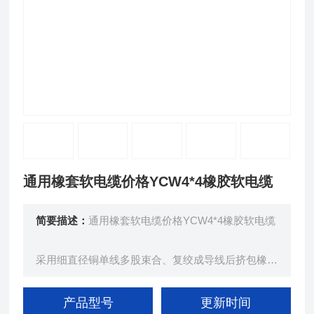
通用橡套软电缆价格YCW4*4橡胶软电缆
简要描述：
通用橡套软电缆价格YCW4*4橡胶软电缆
采用细直径铜单线多股束合、复绞成导线后挤包橡皮
绝缘层、经后，多股绞合成揽，再挤包橡皮护套、而
成。
产品型号
更新时间