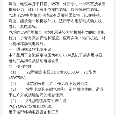
弯曲，电缆本身不打扭、轻巧、外径小，一半不直接承受
机械外力。适用于家用电器电源线，仪器仪表电源线。
YZ和YZW中型橡套电缆应有足够的柔软性，以便移动、
弯曲、能承受一般机械外力。适用于农用移动式动力线，
电动工具电源线。
YC和YCW重型橡套电缆能承受较大的机械外力的自身拖
拽力，护套有高的弹性和强度。应用实例：港口机械、林
业机械移动式电源线。
一、通用橡套软电缆用途
本产品用于交流额定电压为450/750V及以下的家用电器、
电动工具和各类移动电器设备 。
二、使用特性
（1） YZ型额定电压Uo/U为300/500V，YC型为
450/750V。
（2） 线芯的长期允许工作温度不超过65℃。
（3） W型电缆具有耐气候和一定的耐油性能，适宜
于在户外或接触油污的场合使用。
（4） ZR型电缆具有阻燃性能。
YQ,YQW轻型橡套软电缆
用于轻型移动电器设备和工具