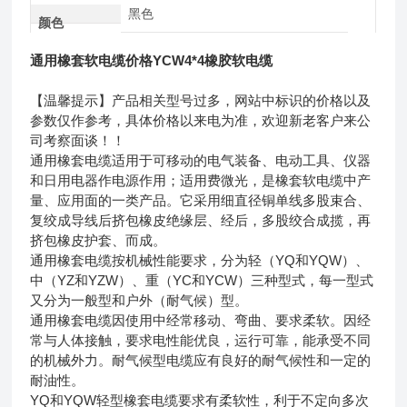
黑色
颜色
通用橡套软电缆价格YCW4*4橡胶软电缆
【温馨提示】产品相关型号过多，网站中标识的价格以及
参数仅作参考，具体价格以来电为准，欢迎新老客户来公
司考察面谈！！
通用橡套电缆适用于可移动的电气装备、电动工具、仪器
和日用电器作电源作用；适用费微光，是橡套软电缆中产
量、应用面的一类产品。它采用细直径铜单线多股束合、
复绞成导线后挤包橡皮绝缘层、经后，多股绞合成揽，再
挤包橡皮护套、而成。
通用橡套电缆按机械性能要求，分为轻（YQ和YQW）、
中（YZ和YZW）、重（YC和YCW）三种型式，每一型式
又分为一般型和户外（耐气候）型。
通用橡套电缆因使用中经常移动、弯曲、要求柔软。因经
常与人体接触，要求电性能优良，运行可靠，能承受不同
的机械外力。耐气候型电缆应有良好的耐气候性和一定的
耐油性。
YQ和YQW轻型橡套电缆要求有柔软性，利于不定向多次