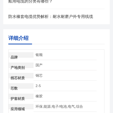
船用电缆的分类有哪些？
防水橡套电缆优势解析：耐水耐磨户外专用线缆
详细介绍
银顺
品牌
国产
产地类别
铜芯
线芯材质
2-5
芯数
橡胶
护套材质
环保,能源,电子/电池,电气,综合
应用领域