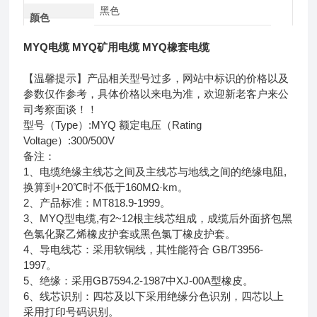
黑色
颜色
MYQ电缆 MYQ矿用电缆 MYQ橡套电缆
【温馨提示】产品相关型号过多，网站中标识的价格以及
参数仅作参考，具体价格以来电为准，欢迎新老客户来公
司考察面谈！！
型号（Type）:MYQ 额定电压（Rating
Voltage）:300/500V
备注：
1、电缆绝缘主线芯之间及主线芯与地线之间的绝缘电阻,
换算到+20℃时不低于160MΩ·km。
2、产品标准：MT818.9-1999。
3、MYQ型电缆,有2~12根主线芯组成，成缆后外面挤包黑
色氯化聚乙烯橡皮护套或黑色氯丁橡皮护套。
4、导电线芯：采用软铜线，其性能符合 GB/T3956-
1997。
5、绝缘：采用GB7594.2-1987中XJ-00A型橡皮。
6、线芯识别：四芯及以下采用绝缘分色识别，四芯以上
采用打印号码识别。