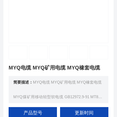
MYQ电缆 MYQ矿用电缆 MYQ橡套电缆
简要描述：
MYQ电缆 MYQ矿用电缆 MYQ橡套电缆
MYQ煤矿用移动轻型软电缆 GB12972.9-91 MT818.
9-2009 本产品适用于额定电压0.3/0.5KV及以下煤矿
用轻型移动橡套软电缆。
产品型号
更新时间