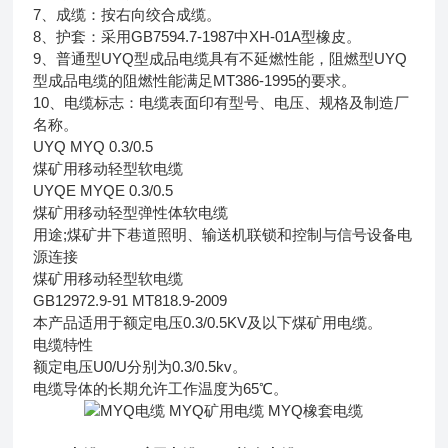
7、成缆：按右向绞合成缆。
8、护套：采用GB7594.7-1987中XH-01A型橡皮。
9、普通型UYQ型成品电缆具有不延燃性能，阻燃型UYQ
型成品电缆的阻燃性能满足MT386-1995的要求。
10、电缆标志：电缆表面印有型号、电压、规格及制造厂
名称。
UYQ MYQ 0.3/0.5
煤矿用移动轻型软电缆
UYQE MYQE 0.3/0.5
煤矿用移动轻型弹性体软电缆
用途;煤矿井下巷道照明、输送机联锁和控制与信号设备电
源连接
煤矿用移动轻型软电缆
GB12972.9-91 MT818.9-2009
本产品适用于额定电压0.3/0.5KV及以下煤矿用电缆。
电缆特性
额定电压U0/U分别为0.3/0.5kv。
电缆导体的长期允许工作温度为65℃。