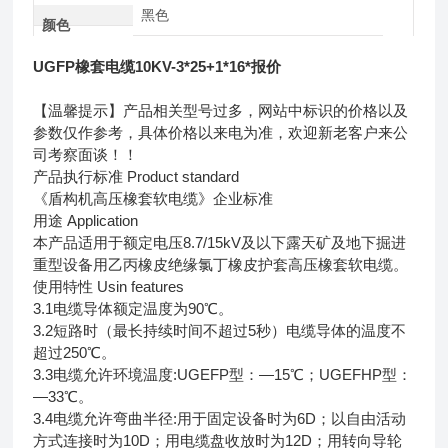
黑色
颜色
UGFP橡套电缆10KV-3*25+1*16*报价
【温馨提示】产品相关型号过多，网站中标识的价格以及
参数仅作参考，具体价格以来电为准，欢迎新老客户来公
司考察面谈！！
产品执行标准 Product standard
《盾构机高压橡套软电缆》企业标准
用途 Application
本产品适用于额定电压8.7/15kV及以下露天矿及地下掘进
重型设备用乙丙橡皮绝缘氯丁橡皮护套高压橡套软电缆。
使用特性 Usin features
3.1电缆导体额定温度为90℃。
3.2短路时（最长持续时间不超过5秒）电缆导体的温度不
超过250℃。
3.3电缆允许环境温度:UGEFP型：—15℃；UGEFHP型：
—33℃。
3.4电缆允许弯曲半径:用于固定设备时为6D；以自由活动
方式连接时为10D；用电缆盘收放时为12D；用转向导轮