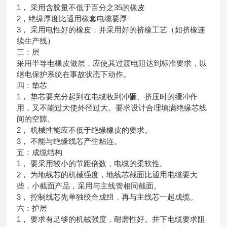
1， 采用含胶量不低于百分之35的橡皮
2，绝缘厚度比通用橡套电缆要厚
3， 采用电性好的橡皮，并采用好的挤橡工艺（如挤橡连
续生产线）
三：层
采用半导电橡皮做层，应使其过渡电阻达到标准要求，以
继电保护系统在事故状态下动作。
四：垫芯
1， 垫芯要充分起到在电缆收到冲砸、挤压时的缓冲作
用，又不能过大使外径过大。要求设计合理填满绝缘芯线
间的空隙。
2， 机械性能应不低于绝缘橡皮的要求。
3， 不能与绝缘线芯产生粘连。
五：成缆结构
1， 要采用较小的节距倍数，电缆的柔软性。
2， 为地线芯的机械强度，地线芯截面比通用电缆要大
些，小截面产品，采用与主线管相同截面。
3， 控制线芯先单独绞合成组，再与主线芯一起成缆。
六：护层
1， 要求有足够的机械强度，耐磨性好。井下电缆要求阻