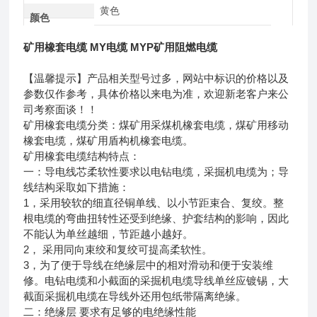
黄色
颜色
矿用橡套电缆 MY电缆 MYP矿用阻燃电缆
【温馨提示】产品相关型号过多，网站中标识的价格以及
参数仅作参考，具体价格以来电为准，欢迎新老客户来公
司考察面谈！！
矿用橡套电缆分类：煤矿用采煤机橡套电缆，煤矿用移动
橡套电缆，煤矿用盾构机橡套电缆。
矿用橡套电缆结构特点：
一：导电线芯柔软性要求以电钻电缆，采掘机电缆为；导
线结构采取如下措施：
1，采用较软的细直径铜单线、以小节距束合、复绞。整
根电缆的弯曲扭转性还受到绝缘、护套结构的影响，因此
不能认为单丝越细，节距越小越好。
2， 采用同向束绞和复绞可提高柔软性。
3，为了便于导线在绝缘层中的相对滑动和便于安装维
修。电钻电缆和小截面的采掘机电缆导线单丝应镀锡，大
截面采掘机电缆在导线外还用包纸带隔离绝缘。
二：绝缘层 要求有足够的电绝缘性能