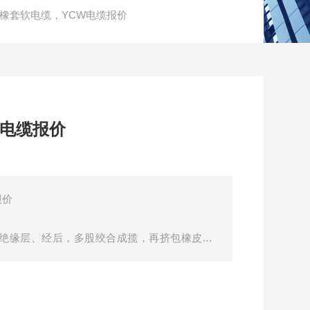
W橡套软电缆，YCW电缆报价
W电缆报价
报价
绝缘层、经后，多股绞合成揽，再挤包橡皮护