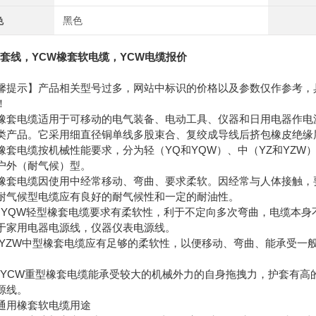
色
黑色
橡套线，YCW橡套软电缆，YCW电缆报价
馨提示】产品相关型号过多，网站中标识的价格以及参数仅作参考，
！
橡套电缆适用于可移动的电气装备、电动工具、仪器和日用电器作电
类产品。它采用细直径铜单线多股束合、复绞成导线后挤包橡皮绝缘
橡套电缆按机械性能要求，分为轻（YQ和YQW）、中（YZ和YZW
户外（耐气候）型。
橡套电缆因使用中经常移动、弯曲、要求柔软。因经常与人体接触，
耐气候型电缆应有良好的耐气候性和一定的耐油性。
和YQW轻型橡套电缆要求有柔软性，利于不定向多次弯曲，电缆本
于家用电器电源线，仪器仪表电源线。
和YZW中型橡套电缆应有足够的柔软性，以便移动、弯曲、能承受一
和YCW重型橡套电缆能承受较大的机械外力的自身拖拽力，护套有高
源线。
通用橡套软电缆用途