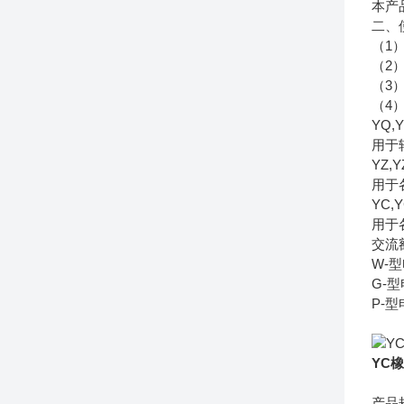
本产
二、
（1）
（2
（3
（4
YQ
用于
YZ
用于
YC
用于
交流额
W-
G-
P-
YC
产品