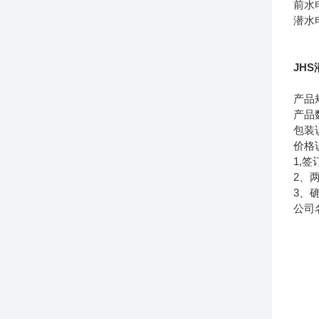
前水
潜水
JHS
产品
产品
包装
价格
1,
2、
3、
公司