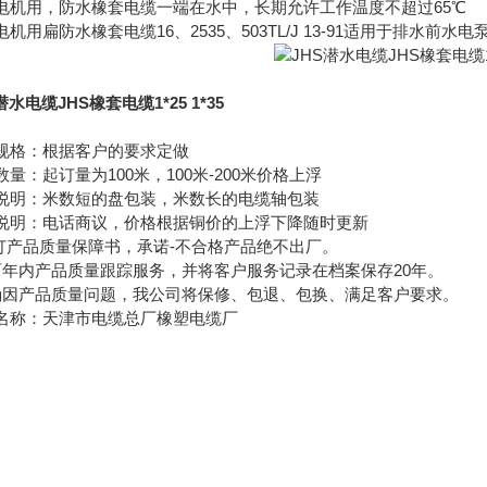
电机用，防水橡套电缆一端在水中，长期允许工作温度不超过65℃
电机用扁防水橡套电缆16、2535、503TL/J 13-91适用于排水
潜水电缆JHS橡套电缆1*25 1*35
规格：根据客户的要求定做
数量：起订量为100米，100米-200米价格上浮
说明：米数短的盘包装，米数长的电缆轴包装
说明：电话商议，价格根据铜价的上浮下降随时更新
签订产品质量保障书，承诺-不合格产品绝不出厂。
两年内产品质量跟踪服务，并将客户服务记录在档案保存20年。
确因产品质量问题，我公司将保修、包退、包换、满足客户要求。
名称：天津市电缆总厂橡塑电缆厂