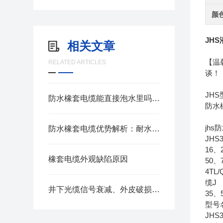
颜
JHS
相关文章
【温
RELATED ARTICLES
谈！
JH
防水橡套电缆能直接泡水里吗？一次性讲清楚
防水
jh
防水橡套电缆优势解析：耐水耐磨户外专用线缆
JHS
16、
橡套电缆外观缺陷原因
50、
4T
缆J
井下光缆信号衰减、外皮破损？矿用阻燃通信光缆故障排查全流程
35
型号
JHS