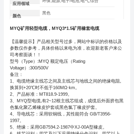
环保,能源,电子/电池,电气,综合
应用领域
黑色
颜色
MYQ矿用轻型电缆，MYQ3*1.5矿用橡套电缆
【温馨提示】产品相关型号过多，网站中标识的价格以及
参数仅作参考，具体价格以来电为准，欢迎新老客户来公
司考察面谈！！
型号（Type）:MYQ 额定电压（Rating
Voltage）:300/500V
备注：
1、电缆绝缘主线芯之间及主线芯与地线之间的绝缘电阻,
换算到+20℃时不低于160MΩ·km。
2、产品标准：MT818.9-1999。
3、MYQ型电缆,有2~12根主线芯组成，成缆后外面挤包黑
色氯化聚乙烯橡皮护套或黑色氯丁橡皮护套。
4、导电线芯：采用软铜线，其性能符合 GB/T3956-
1997。
5、绝缘：采用GB7594.2-1987中XJ-00A型橡皮。
6、线芯识别：四芯及以下采用绝缘分色识别，四芯以上