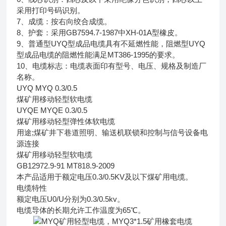
采用打印号码识别。
7、成缆：按右向绞合成缆。
8、护套：采用GB7594.7-1987中XH-01A型橡皮。
9、普通型UYQ型成品电缆具有不延燃性能，阻燃型UYQ
型成品电缆的阻燃性能满足MT386-1995的要求。
10、电缆标志：电缆表面印有型号、电压、规格及制造厂
名称。
UYQ MYQ 0.3/0.5
煤矿用移动轻型软电缆
UYQE MYQE 0.3/0.5
煤矿用移动轻型弹性体软电缆
用途;煤矿井下巷道照明、输送机联锁和控制与信号设备电
源连接
煤矿用移动轻型软电缆
GB12972.9-91 MT818.9-2009
本产品适用于额定电压0.3/0.5KV及以下煤矿用电缆。
电缆特性
额定电压U0/U分别为0.3/0.5kv。
电缆导体的长期允许工作温度为65℃。