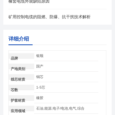
橡套电缆外观缺陷原因
矿用控制电缆的阻燃、防爆、抗干扰技术解析
详细介绍
银顺
品牌
国产
产地类别
铜芯
线芯材质
1-5芯
芯数
橡胶
护套材质
石油,能源,电子/电池,电气,综合
应用领域