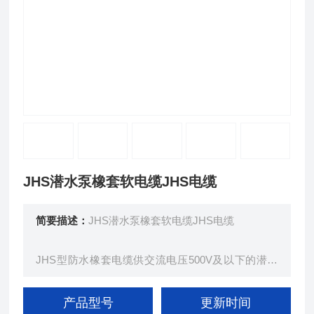
JHS潜水泵橡套软电缆JHS电缆
简要描述：
JHS潜水泵橡套软电缆JHS电缆
JHS型防水橡套电缆供交流电压500V及以下的潜水
电机上传输电能用。在长期浸水及较大的水压下，具
有好的电气绝缘性能。防水橡套电缆弯曲性能好，能
产品型号
更新时间