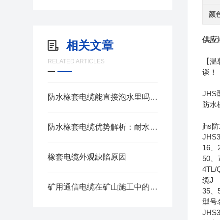
颜
供应
相关文章
【温
RELATED ARTICLES
谈！
JH
防水橡套电缆能直接泡水里吗？一次性讲清楚
防水
jh
防水橡套电缆优势解析：耐水耐磨户外专用线缆
JHS
16、
橡套电缆外观缺陷原因
50、
4T
缆J
矿用通信电缆在矿山施工中的应用前景如何
35
型号
JHS