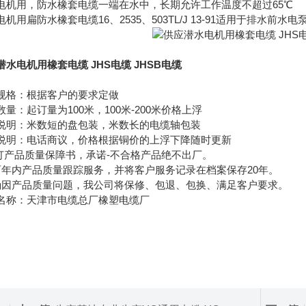
电机用，防水橡套电缆一端在水中，长期允许工作温度不超过65℃
电机用扁防水橡套电缆16、2535、503TL/J 13-91适用于排水
潜水电机用橡套电缆 JHS电缆 JHSB电缆
规格：根据客户的要求定做
数量：起订量为100米，100米-200米价格上浮
说明：米数短的盘包装，米数长的电缆轴包装
说明：电话商议，价格根据铜价的上浮下降随时更新
签订产品质量保障书，承诺-不合格产品绝不出厂。
两年内产品质量跟踪服务，并将客户服务记录在档案保存20年。
确因产品质量问题，我公司将保修、包退、包换、满足客户要求。
名称：天津市电缆总厂橡塑电缆厂