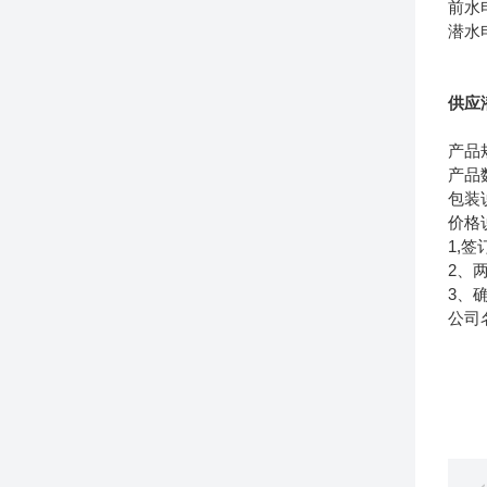
前水
潜水
供应
产品
产品
包装
价格
1,
2、
3、
公司