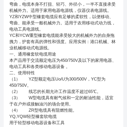
弯曲，电缆本身不打扭、轻巧、外径小，一半不直接承受
机械外力。适用于家用电器电源线，仪器仪表电源线。
YZ和YZW中型橡套电缆应有足够的柔软性，以便移动、
弯曲、能承受一般机械外力。适用于农用移动式动力线，
电动工具电源线。
YC和YCW重型橡套电缆能承受较大的机械外力的自身拖
拽力，护套有高的弹性和强度。应用实例：港口机械、林
业机械移动式电源线。
一、通用橡套软电缆用途
本产品用于交流额定电压为450/750V及以下的家用电器、
电动工具和各类移动电器设备 。
二、使用特性
（1） YZ型额定电压Uo/U为300/500V，YC型为
450/750V。
（2） 线芯的长期允许工作温度不超过65℃。
（3） W型电缆具有耐气候和一定的耐油性能，适宜
于在户外或接触油污的场合使用。
（4） ZR型电缆具有阻燃性能。
YQ,YQW轻型橡套软电缆
用于轻型移动电器设备和工具