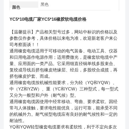
黑色
颜色
YC5*10电缆厂家YC5*16橡胶软电缆价格
【温馨提示】产品相关型号过多，网站中标识的价格以及
参数仅作参考，具体价格以来电为准，欢迎新老客户来公
司考察面谈！！
通用橡套电缆适用于可移动的电气装备、电动工具、仪器
和日用电器作电源作用；适用费微光，是橡套软电缆中产
量、应用面的一类产品。它采用细直径铜单线多股束合、
复绞成导线后挤包橡皮绝缘层、经后，多股绞合成揽，再
挤包橡皮护套、而成。
通用橡套电缆按机械性能要求，分为轻（YQ和YQW）、
中（YZ和YZW）、重（YC和YCW）三种型式，每一型式
又分为一般型和户外（耐气候）型。
通用橡套电缆因使用中经常移动、弯曲、要求柔软。因经
常与人体接触，要求电性能优良，运行可靠，能承受不同
的机械外力。耐气候型电缆应有良好的耐气候性和一定的
耐油性。
YQ和YQW轻型橡套电缆要求有柔软性，利于不定向多次