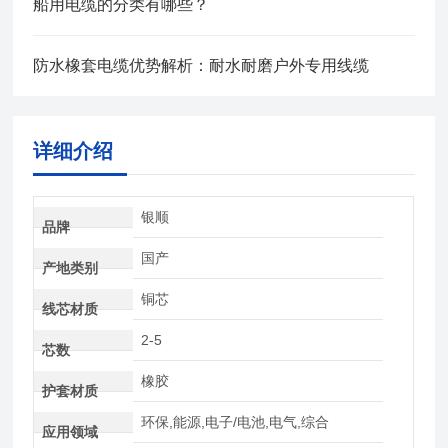
船用电缆的分类有哪些？
防水橡套电缆优势解析：耐水耐磨户外专用线缆
详细介绍
银顺
品牌
国产
产地类别
铜芯
线芯材质
2-5
芯数
橡胶
护套材质
环保,能源,电子/电池,电气,综合
应用领域