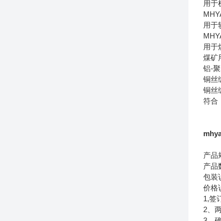
用于
MH
用于
MH
用于
煤矿
铝-
铜丝
铜丝
符合
mhy
产品
产品
包装
价格
1,
2、
3、