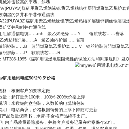
机械冲击较高的平巷、斜巷
YAV(PUYAV)煤矿用聚乙烯绝缘铝/聚乙烯粘结护层阻燃聚氯乙烯护套
较潮湿的斜井和平巷作通信线
YA32(PUYA32)煤矿用聚乙烯绝缘铝/聚乙烯粘结护层镀锌钢丝铠装
煤矿竖井和斜井作通信线
用阻燃通信电缆……mh 聚乙烯绝缘……Y 铜质线芯……省落
聚乙烯粘结护层……A 聚乙烯内护层……省落
编织铠装……B 蓝阻燃聚氯乙烯护套……V 钢丝铠装蓝阻燃聚氯乙
编织屏蔽……P 软质线芯……R
：MT386-1995《煤矿用阻燃电缆阻燃性的试验方法和判定规则》及Q/T
av矿用通讯电缆50*2*0.5*价格
规格：根据客户的要求定做
数量：起订量为100米，100米-200米价格上浮
说明：米数短的盘包装，米数长的电缆轴包装
说明：电话商议，价格根据铜价的上浮下降随时更新
签订产品质量保障书，承诺-不合格产品绝不出厂。
两年内产品质量跟踪服务，并将客户服务记录在档案保存20年。
确因产品质量问题，我公司将保修、包退、包换、满足客户要求。