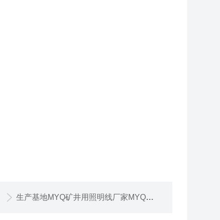
生产基地MYQ矿井用照明线厂家MYQ防爆电缆线500V