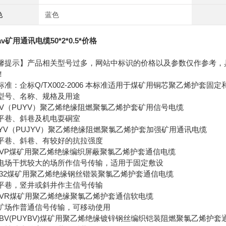
色
蓝色
av矿用通讯电缆50*2*0.5*价格
馨提示】产品相关型号过多，网站中标识的价格以及参数仅作参考，
！
标准：企标Q/TX002-2006 本标准适用于煤矿用铜芯聚乙烯护套固
型号、名称、规格及用途
YV（PUYV）聚乙烯绝缘阻燃聚氯乙烯护套矿用信号电缆
平巷、斜巷及机电耍硐室
JYV（PUJYV）聚乙烯绝缘阻燃聚氯乙烯护套加强矿用通讯电缆
平巷、斜巷、有较好的抗拉强度
YVP煤矿用聚乙烯绝缘编织屏蔽聚氯乙烯护套通信电缆
电场干扰较大的场所作信号传输，适用于固定敷设
Y32煤矿用聚乙烯绝缘钢丝锴装聚氯乙烯护套通信电缆
平巷，竖井或斜井作主信号传输
YVR煤矿用聚乙烯绝缘聚氯乙烯护套通信软电缆
矿场作普通信号传输，可移动使用
YBV(PUYBV)煤矿用聚乙烯绝缘镀锌钢丝编织铠装阻燃聚氯乙烯护套