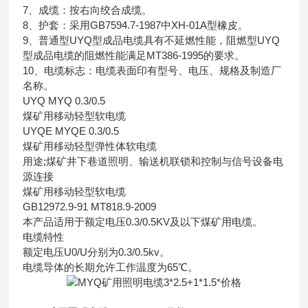
7、成缆：按右向绞合成缆。
8、护套：采用GB7594.7-1987中XH-01A型橡皮。
9、普通型UYQ型成品电缆具有不延燃性能，阻燃型UYQ
型成品电缆的阻燃性能满足MT386-1995的要求。
10、电缆标志：电缆表面印有型号、电压、规格及制造厂
名称。
UYQ MYQ 0.3/0.5
煤矿用移动轻型软电缆
UYQE MYQE 0.3/0.5
煤矿用移动轻型弹性体软电缆
用途;煤矿井下巷道照明、输送机联锁和控制与信号设备电
源连接
煤矿用移动轻型软电缆
GB12972.9-91 MT818.9-2009
本产品适用于额定电压0.3/0.5KV及以下煤矿用电缆。
电缆特性
额定电压U0/U分别为0.3/0.5kv。
电缆导体的长期允许工作温度为65℃。