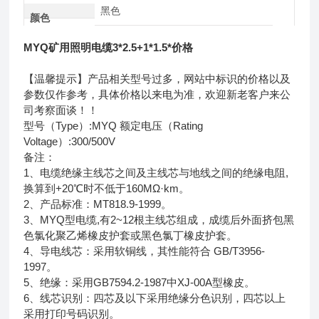
黑色
颜色
MYQ矿用照明电缆3*2.5+1*1.5*价格
【温馨提示】产品相关型号过多，网站中标识的价格以及
参数仅作参考，具体价格以来电为准，欢迎新老客户来公
司考察面谈！！
型号（Type）:MYQ 额定电压（Rating
Voltage）:300/500V
备注：
1、电缆绝缘主线芯之间及主线芯与地线之间的绝缘电阻,
换算到+20℃时不低于160MΩ·km。
2、产品标准：MT818.9-1999。
3、MYQ型电缆,有2~12根主线芯组成，成缆后外面挤包黑
色氯化聚乙烯橡皮护套或黑色氯丁橡皮护套。
4、导电线芯：采用软铜线，其性能符合 GB/T3956-
1997。
5、绝缘：采用GB7594.2-1987中XJ-00A型橡皮。
6、线芯识别：四芯及以下采用绝缘分色识别，四芯以上
采用打印号码识别。