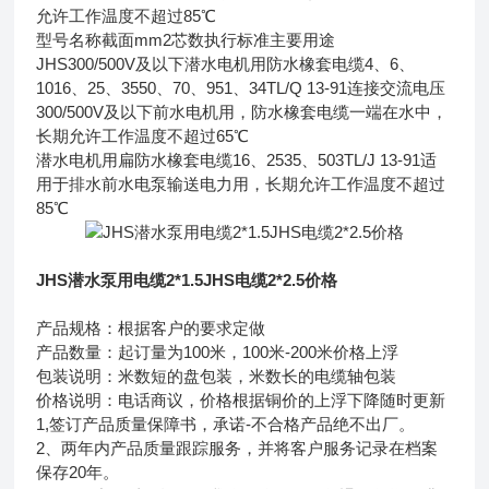
允许工作温度不超过85℃
型号名称截面mm2芯数执行标准主要用途
JHS300/500V及以下潜水电机用防水橡套电缆4、6、
1016、25、3550、70、951、34TL/Q 13-91连接交流电压
300/500V及以下前水电机用，防水橡套电缆一端在水中，
长期允许工作温度不超过65℃
潜水电机用扁防水橡套电缆16、2535、503TL/J 13-91适
用于排水前水电泵输送电力用，长期允许工作温度不超过
85℃
JHS潜水泵用电缆2*1.5JHS电缆2*2.5价格
产品规格：根据客户的要求定做
产品数量：起订量为100米，100米-200米价格上浮
包装说明：米数短的盘包装，米数长的电缆轴包装
价格说明：电话商议，价格根据铜价的上浮下降随时更新
1,签订产品质量保障书，承诺-不合格产品绝不出厂。
2、两年内产品质量跟踪服务，并将客户服务记录在档案
保存20年。