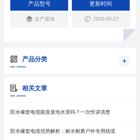
电机上传输电能用。在长期浸水及较大的水压下，具
产品型号
更新时间
有好的电气绝缘性能。防水橡套电缆弯曲性能好，能
生产基地
2026-05-27
承受经常的移动.
产品分类
相关文章
防水橡套电缆能直接泡水里吗？一次性讲清楚
防水橡套电缆优势解析：耐水耐磨户外专用线缆