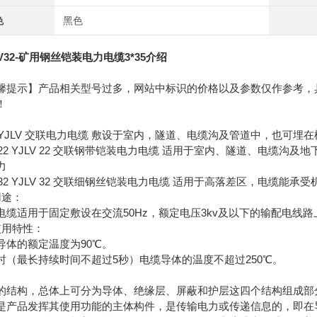
色
黑色
V32-矿用钢丝铠装电力电缆3*35介绍
馨提示】产品相关型号过多，网站中标识的价格以及参数仅作参考，
！
V YJLV 交联电力电缆 敷设于室内，隧道、电缆沟及管道中，也可
V 22 YJLV 22 交联钢带铠装电力电缆 适用于室内、隧道、电缆
力
V 32 YJLV 32 交联细钢丝铠装电力电缆 适用于高落差区，电缆能
用途：
电缆适用于固定敷设在交流50Hz，额定电压3kv及以下的输配电线
使用特性：
导体的额定温度为90℃。
时（最长持续时间不超过5秒）电缆导体的温度不超过250℃。
的结构，总体上可分为导体、绝缘层、屏蔽和护层这四个结构组成部
是产品发挥其使用功能的主体构件，是传输电力或传递信息的，即在