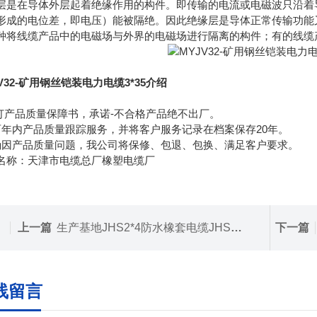
层是在导体外层起着绝缘作用的构件。即传输的电流或电磁波只沿着
形成的电位差，即电压）能被隔绝。因此绝缘层是导体正常传输功能
种将线缆产品中的电磁场与外界的电磁场进行隔离的构件；有的线缆
V32-矿用钢丝铠装电力电缆3*35介绍
签订产品质量保障书，承诺-不合格产品绝不出厂。
两年内产品质量跟踪服务，并将客户服务记录在档案保存20年。
确因产品质量问题，我公司将保修、包退、包换、满足客户要求。
名称：天津市电缆总厂橡塑电缆厂
上一篇
生产基地JHS2*4防水橡套电缆JHS2*6防水电缆线价格
下一篇
线留言