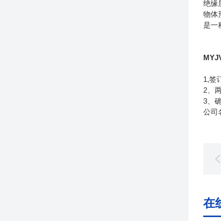
绝缘
物体
是一
MYJ
1,
2、
3、
公司
在