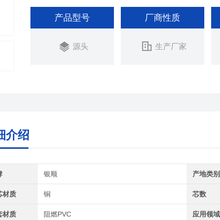
产品型号
厂商性质
源头
生产厂家
细介绍
牌
银顺
产地类
芯材质
铜
芯数
套材质
阻燃PVC
应用领