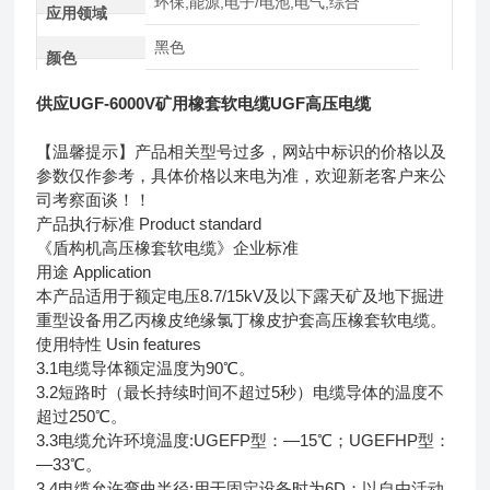
环保,能源,电子/电池,电气,综合
应用领域
黑色
颜色
供应UGF-6000V矿用橡套软电缆UGF高压电缆
【温馨提示】产品相关型号过多，网站中标识的价格以及
参数仅作参考，具体价格以来电为准，欢迎新老客户来公
司考察面谈！！
产品执行标准 Product standard
《盾构机高压橡套软电缆》企业标准
用途 Application
本产品适用于额定电压8.7/15kV及以下露天矿及地下掘进
重型设备用乙丙橡皮绝缘氯丁橡皮护套高压橡套软电缆。
使用特性 Usin features
3.1电缆导体额定温度为90℃。
3.2短路时（最长持续时间不超过5秒）电缆导体的温度不
超过250℃。
3.3电缆允许环境温度:UGEFP型：—15℃；UGEFHP型：
—33℃。
3.4电缆允许弯曲半径:用于固定设备时为6D；以自由活动