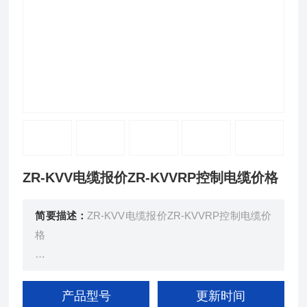
ZR-KVV电缆报价ZR-KVVRP控制电缆价格
简要描述：
ZR-KVV电缆报价ZR-KVVRP控制电缆价
格
用于交流额定电压450V/750V及以下控制监控回路及
保护线路等场合。其中屏蔽型控制电缆，由于具有的
产品型号
更新时间