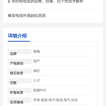
矿用控制电缆的阻燃、防爆、抗干扰技术解析
橡套电缆外观缺陷原因
详细介绍
银顺
品牌
国产
产地类别
铜芯
线芯材质
2-37
芯数
阻燃PVC
护套材质
环保,能源,电子/电池,电气,综合
应用领域