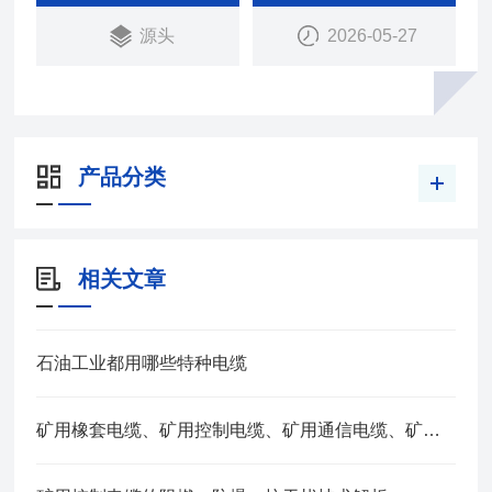
评比性能得到电厂、电站的大量使用，电缆意义敷设
源头
2026-05-27
在市内、电缆沟、管道、直埋、竖井等能承受较大机
械拉里的固定场合。
产品分类
相关文章
石油工业都用哪些特种电缆
矿用橡套电缆、矿用控制电缆、矿用通信电缆、矿用电力电缆、矿用计算机电缆区别，看完不选错