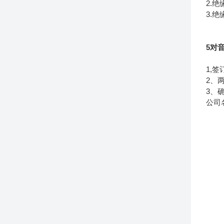
2.绝
3.绝
5对音
1,
2、
3、
公司