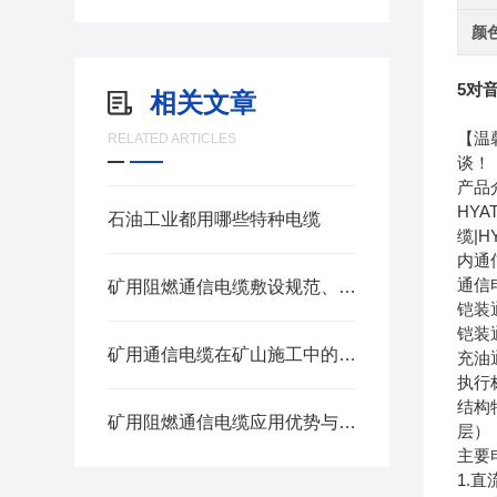
颜
5对音
相关文章
【温
RELATED ARTICLES
谈！
产品
HYA
石油工业都用哪些特种电缆
缆|H
内通信
通信电
矿用阻燃通信电缆敷设规范、日常巡检与老化判定方法
铠装通
铠装通
矿用通信电缆在矿山施工中的应用前景如何
充油通
执行标
结构
矿用阻燃通信电缆应用优势与适用场景
层）
主要
1.直