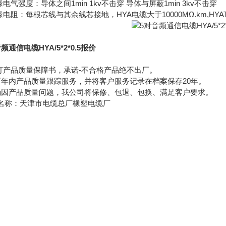
缘电气强度：导体之间1min 1kv不击穿 导体与屏蔽1min 3kv不击穿
缘电阻：每根芯线与其余线芯接地，HYA电缆大于10000MΩ.km,HYAT
频通信电缆HYA/5*2*0.5报价
签订产品质量保障书，承诺-不合格产品绝不出厂。
两年内产品质量跟踪服务，并将客户服务记录在档案保存20年。
确因产品质量问题，我公司将保修、包退、包换、满足客户要求。
名称：天津市电缆总厂橡塑电缆厂