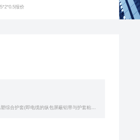
2*0.5报价
铝塑综合护套(即电缆的纵包屏蔽铝带与护套粘结
便的特点。