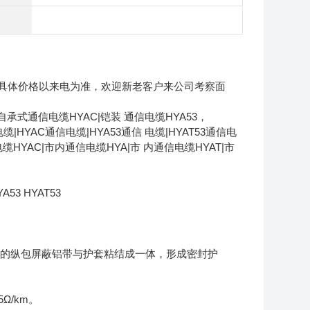
具体价格以来电为准，欢迎新老客户来公司考察面
自承式通信电缆HYAC|铠装 通信电缆HYA53，
电缆|HYAC通信电缆|HYA53通信 电缆|HYAT53通信电
电缆HYAC|市内通信电缆HYA|市 内通信电缆HYAT|市
A53 HYAT53
缆的纵包屏蔽铝带与护套粘结成一体，形成密封护
5Ω/km。